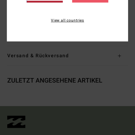
recycelter Zinklegierung
Recycelte Kordeln und Ösen aus recyceltem Messing
Verstellmechanismus unten am Saum und an der Kapuze
View all countries
Zusammensetzung
[Hauptstoff] 100 % Polyester
Versand & Rückversand
ZULETZT ANGESEHENE ARTIKEL