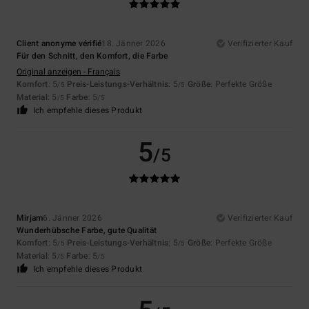
Client anonyme vérifié
18. Jänner 2026
Verifizierter Kauf
Für den Schnitt, den Komfort, die Farbe
Original anzeigen - Français
Komfort
: 5
Preis-Leistungs-Verhältnis
: 5
Größe
: Perfekte Größe
/5
/5
Material
: 5
Farbe
: 5
/5
/5
Ich empfehle dieses Produkt
5
/5
Mirjam
6. Jänner 2026
Verifizierter Kauf
Wunderhübsche Farbe, gute Qualität
Komfort
: 5
Preis-Leistungs-Verhältnis
: 5
Größe
: Perfekte Größe
/5
/5
Material
: 5
Farbe
: 5
/5
/5
Ich empfehle dieses Produkt