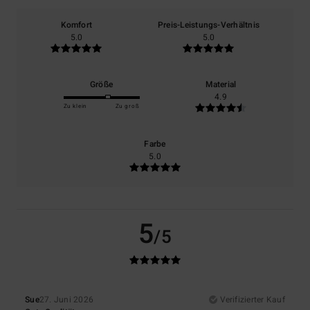
Komfort
Preis-Leistungs-Verhältnis
5.0
5.0
Größe
Material
4.9
Zu klein
Zu groß
Farbe
5.0
5
/5
Sue
27. Juni 2026
Verifizierter Kauf