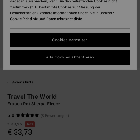
dagegen aussprechen, wenn Sie den betreffenden Cookies nicht
zustimmen (z. B. bestimmte Cookies zur Messung der
Besucherzahlen). Weitere Informationen finden Sie in unserer :
Cookie-Richtlinie
und
Datenschutzrichtlinie
Cookies verwalten
Alle Cookies akzeptieren
Sweatshirts
Travel The World
Frauen Rot Sherpa-Fleece
5.0
(8 Bewertungen)
€ 89,95
63%
€ 33,73