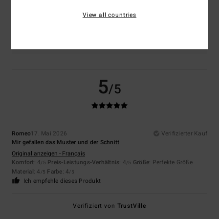
View all countries
Farbe
4.0
5
/5
Romeo
17. Mai 2026
Verifizierter Kauf
Mir gefallen das Muster und der Schnitt
Original anzeigen - Français
Komfort
: 4
Preis-Leistungs-Verhältnis
: 4
Größe
: Perfekte Größe
/5
/5
Material
: 4
Farbe
: 4
/5
/5
Ich empfehle dieses Produkt
Verifiziert von
TrustVille