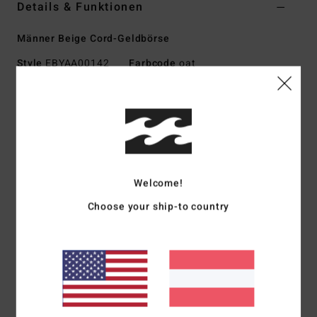
Details & Funktionen
Männer Beige Cord-Geldbörse
Style
EBYAA00142
Farbcode
oat
Funktionen
Stoff:
600D Polyester
Dreiteiliges Portemonnaie
Münztasche mit Reißverschluss
Kartenfächer
Welcome!
Geldscheinfach mit Reißverschluss
Choose your ship-to country
Gewebter Patch vorne
Zusammensetzung
[Hauptstoff] 100 % Polyester
Versand & Rückversand