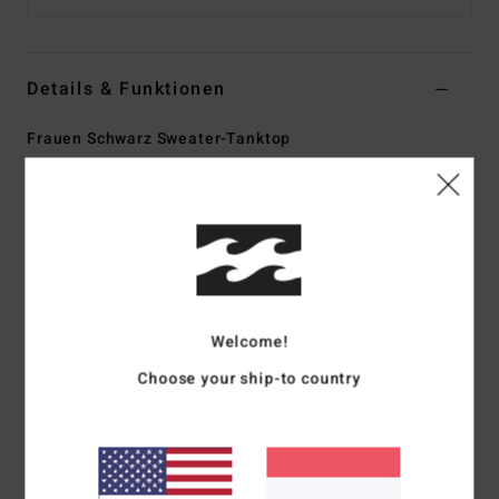
Details & Funktionen
Frauen Schwarz Sweater-Tanktop
Style
24B071504
Farbcode
bsd
Funktionen
Kollektion:
„Tropical High" Kollektion
Stoff:
Rippstrickstoff aus Baumwolle
Passform:
A-Linien-Passform
Welcome!
Kragen/Ausschnitt:
Quadratischer Ausschnitt
Choose your ship-to country
Träger:
feste Träger
Verschluss:
fester Verschluss
Logo:
Metallplakette
Zusammensetzung
100 % Baumwolle