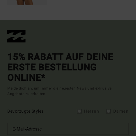
15% RABATT AUF DEINE
ERSTE BESTELLUNG
ONLINE*
Melde dich an, um immer die neuesten News und exklusive
Angebote zu erhalten.
Bevorzugte Styles
Herren
Damen