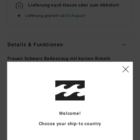
Lieferung nach Hause oder zum Abholort
Lieferung geplant ab
10 August
Details & Funktionen
Frauen Schwarz Badeanzug mit kurzen Ärmeln
Style
EBJX100101
Farbcode
bpb
Funktionen
Material:
Mischgewebe aus recyceltem Polyamid und
Elastan
Technologie:
UPF 50+ Sonnenschutz
Welcome!
Passform:
Performance Fit
Choose your ship-to country
Hals:
Stehkragen
Ärmel:
kurzärmlig