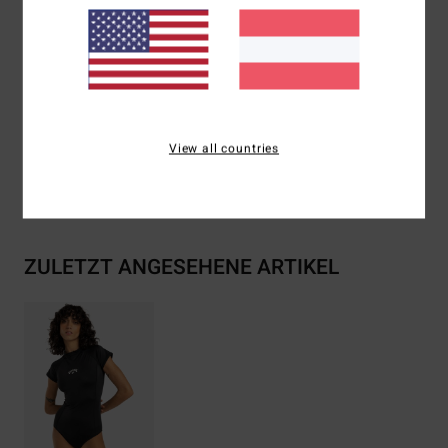
Bedeckung:
Biarritz- Fit
Download der
Konformitätserklärung
Zusammensetzung
82 % recyceltes Polyester, 18 %
Elastan
View all countries
Versand & Rückversand
ZULETZT ANGESEHENE ARTIKEL