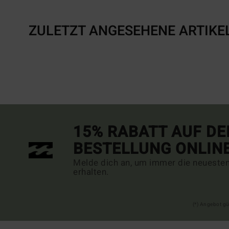
ZULETZT ANGESEHENE ARTIKE
15% RABATT AUF DE
BESTELLUNG ONLIN
Melde dich an, um immer die neueste
erhalten.
(*) Angebot gü