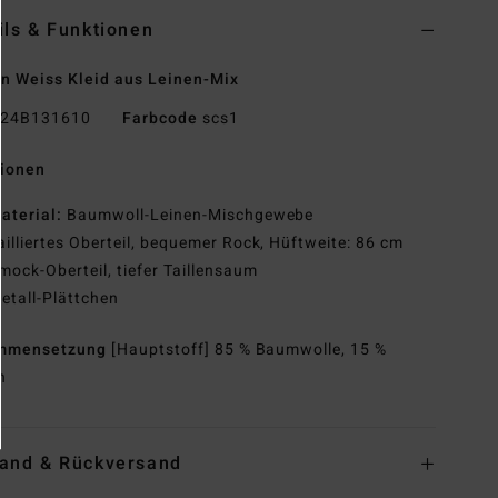
ils & Funktionen
n Weiss Kleid aus Leinen-Mix
24B131610
Farbcode
scs1
tionen
aterial:
Baumwoll-Leinen-Mischgewebe
ailliertes Oberteil, bequemer Rock, Hüftweite: 86 cm
mock-Oberteil, tiefer Taillensaum
etall-Plättchen
mmensetzung
[Hauptstoff] 85 % Baumwolle, 15 %
n
and & Rückversand