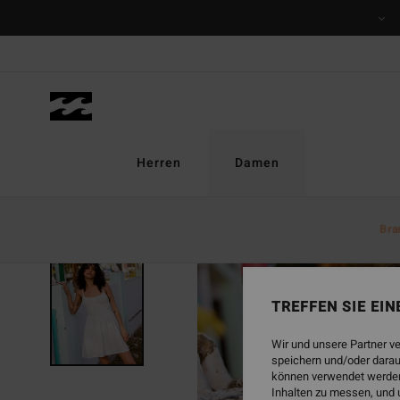
Direkt
zur
Produktinformation
springen
Herren
Damen
Bra
AUSVERKAUFT
TREFFEN SIE EI
Wir und unsere Partner v
speichern und/oder darau
können verwendet werden,
Inhalten zu messen, und 