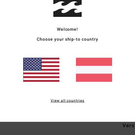
Deta
Fraue
Welcome!
Style
Choose your ship-to country
Funk
M
T
S
M
Zusa
View all countries
Leine
Vers