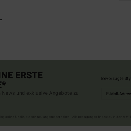
L
INE ERSTE
Bevorzugte Sty
E*
n News und exklusive Angebote zu
ltig online für alle, die sich neu angemeldet haben - Alle Bedingungen findest du in deiner W