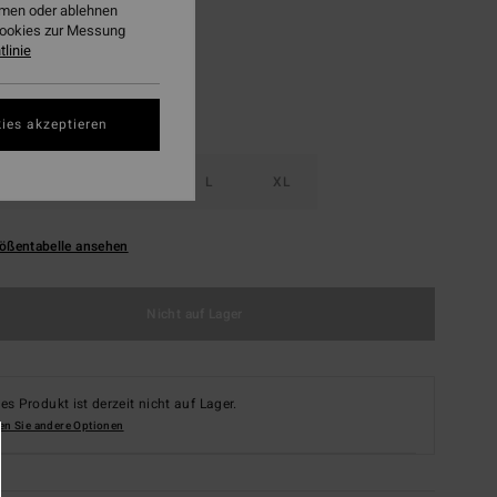
ehmen oder ablehnen
Cookies zur Messung
linie
ies akzeptieren
S
M
L
XL
ößentabelle ansehen
Nicht auf Lager
es Produkt ist derzeit nicht auf Lager.
en Sie andere Optionen