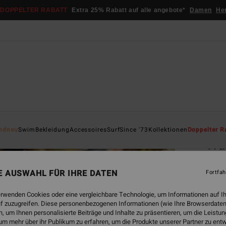
DOPPELTER RABATT
Extra 25% Rabatt auf alle angebote*
Damen
He
Startsei
ndneu
Swim
Bekleidung
Accessoires
Surf
Since '73
Kollektionen
Doppelter R
Tru
Fraue
NE AUSWAHL FÜR IHRE DATEN
Fortfah
€ 6
erwenden Cookies oder eine vergleichbare Technologie, um Informationen auf I
DOPPE
f zuzugreifen. Diese personenbezogenen Informationen (wie Ihre Browserdaten
 um Ihnen personalisierte Beiträge und Inhalte zu präsentieren, um die Leist
um mehr über ihr Publikum zu erfahren, um die Produkte unserer Partner zu ent
Farbe