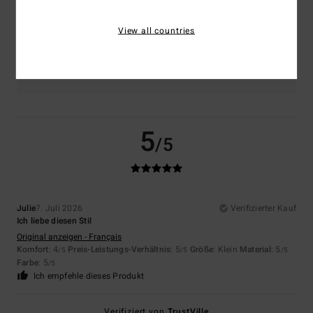
5.0
Zu klein
Zu groß
View all countries
Farbe
5.0
5
/5
Julie
7. Juli 2026
Verifizierter Kauf
Ich liebe diesen Stil
Original anzeigen - Français
Komfort
: 4
Preis-Leistungs-Verhältnis
: 5
Größe
: Klein
Material
: 5
/5
/5
/5
Farbe
: 5
/5
Ich empfehle dieses Produkt
Verifiziert von
TrustVille