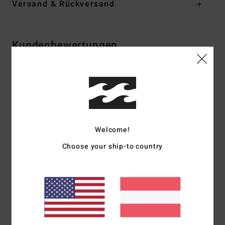
Versand & Rückversand
Kundenbewertungen
Durchschnittliche Bewertung
5.0
/5
Welcome!
basierend auf
1 verifizierten Bewertungen
seit Juli 2026
Choose your ship-to country
100% unserer Kunden empfehlen dieses Produkt
Komfort
Preis-Leistungs-Verhältnis
4.0
5.0
Größe
Material