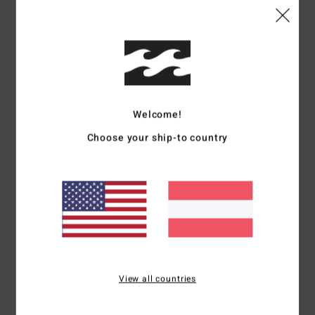
Details & Funktionen
Frauen Orange T-Shirt
Style
EBJZT00152
Farbcode
tpe
Funktionen
Welcome!
Choose your ship-to country
Material: Baumwoll-Jersey
Fit: Regular Fit
Rundhalsausschnitt
Druckgrafik aus Farbe, die sich weich anfühlt
Zusammensetzung
[Hauptstoff] 100 % Baumwolle
Versand & Rückversand
View all countries