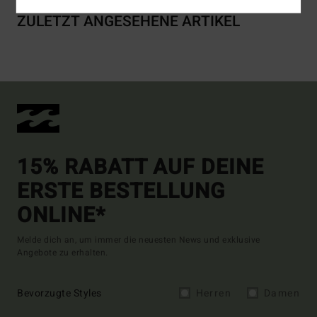
ZULETZT ANGESEHENE ARTIKEL
15% RABATT AUF DEINE
ERSTE BESTELLUNG
ONLINE*
Melde dich an, um immer die neuesten News und exklusive
Angebote zu erhalten.
Bevorzugte Styles
Herren
Damen