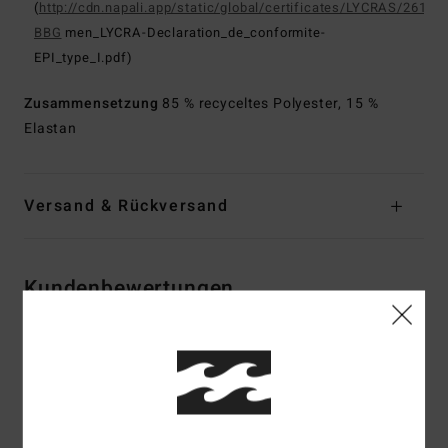
(
http://cdn.napali.app/static/global/certificates/LYCRAS/261-
BBG
men_LYCRA-Declaration_de_conformite-
EPI_type_I.pdf)
Zusammensetzung
85 % recyceltes Polyester, 15 %
Elastan
Versand & Rückversand
Kundenbewertungen
Durchschnittliche Bewertung
5.0
/5