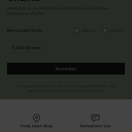
Melde dich an, um immer die neuesten News und exklusive
Angebote zu erhalten.
Bevorzugte Styles
Herren
Damen
Anmelden
(*) Angebot gültig online für alle, die sich neu angemeldet haben - Alle
Bedingungen findest du in deiner Willkommens-Mail
Finde einen Shop
Kontaktiere Uns