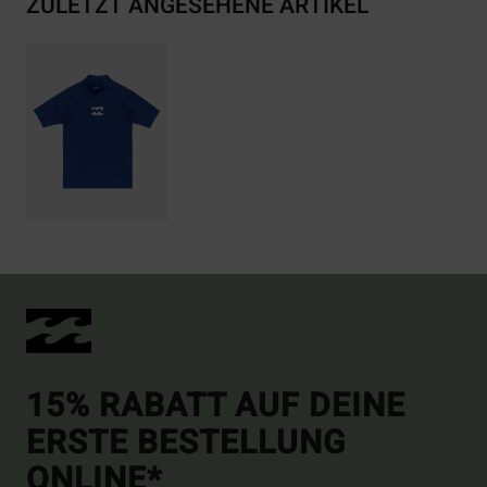
ZULETZT ANGESEHENE ARTIKEL
15% RABATT AUF DEINE
ERSTE BESTELLUNG
ONLINE*