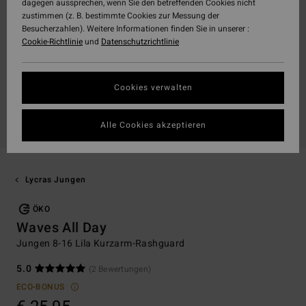
dagegen aussprechen, wenn Sie den betreffenden Cookies nicht
zustimmen (z. B. bestimmte Cookies zur Messung der
Besucherzahlen). Weitere Informationen finden Sie in unserer :
Cookie-Richtlinie
und
Datenschutzrichtlinie
Cookies verwalten
Alle Cookies akzeptieren
Lycras Jungen
ÖKO
Waves All Day
Jungen 8-16 Lila Kurzarm-Rashguard
5.0
(2 Bewertungen)
ECO-BONUS