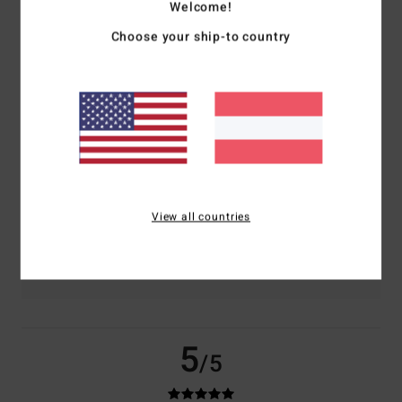
Welcome!
basierend auf
2 verifizierten Bewertungen
seit Mai 2026
Choose your ship-to country
0% unserer Kunden empfehlen dieses Produkt
Komfort
Preis-Leistungs-Verhältnis
5.0
5.0
Größe
Material
5.0
Zu klein
Zu groß
View all countries
Farbe
5.0
5
/5