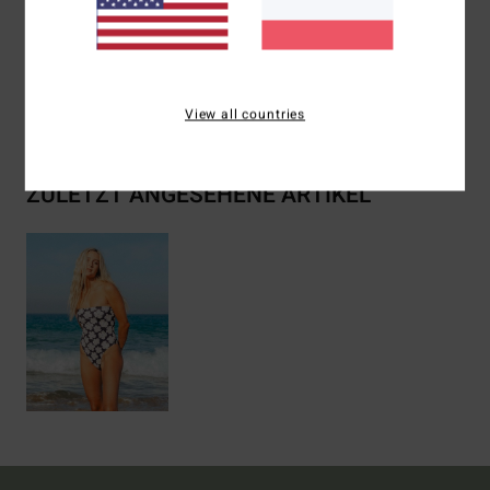
Elastan
Versand & Rückversand
View all countries
ZULETZT ANGESEHENE ARTIKEL