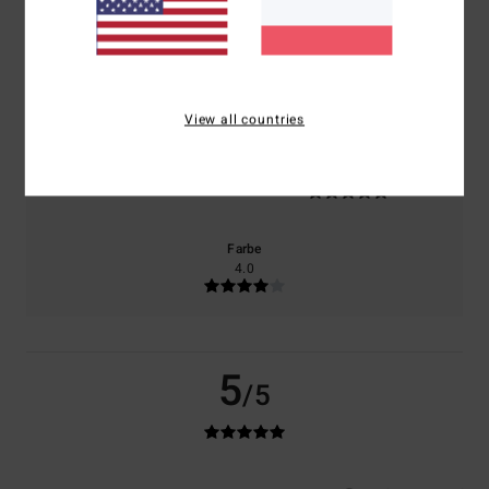
100% unserer Kunden empfehlen dieses Produkt
Komfort
Preis-Leistungs-Verhältnis
5.0
4.0
View all countries
Größe
Material
5.0
Zu klein
Zu groß
Farbe
4.0
5
/5