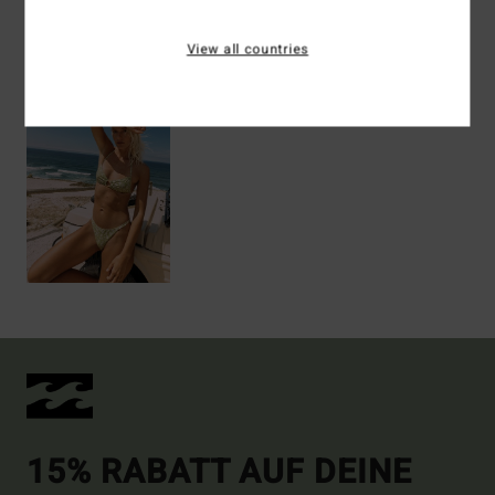
View all countries
ZULETZT ANGESEHENE ARTIKEL
15% RABATT AUF DEINE