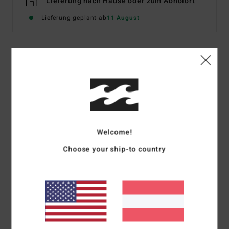
Lieferung nach Hause oder zum Abholort
Lieferung geplant ab
11 August
Beschreibung
Maximale Bräune ist mit diesem Bikini-Top garantiert.
Und auch sonst glänzt das gute Stück mit jeder Menge
Vorzüge: der zu großen Teilen recycelte Stretch-Stoff ist
angenehm auf der Haut und dank des raffinierten Fits
Welcome!
kannst du es auf unterschiedliche Arten tragen - so wird
Choose your ship-to country
es nie langweilig.
Details & Funktionen
Versand & Rückversand