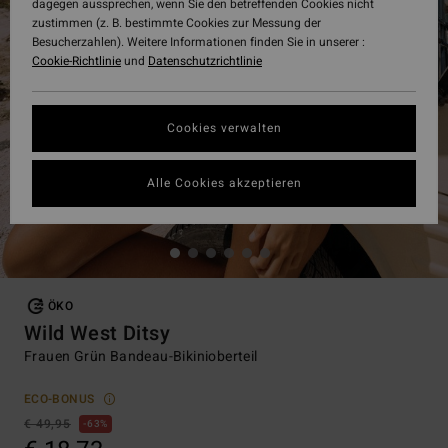
dagegen aussprechen, wenn Sie den betreffenden Cookies nicht
zustimmen (z. B. bestimmte Cookies zur Messung der
Besucherzahlen). Weitere Informationen finden Sie in unserer :
Cookie-Richtlinie
und
Datenschutzrichtlinie
Cookies verwalten
Alle Cookies akzeptieren
ÖKO
Wild West Ditsy
Frauen Grün Bandeau-Bikinioberteil
ECO-BONUS
€ 49,95
63%