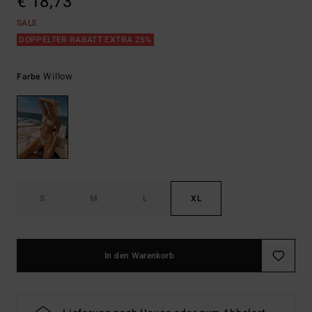
€ 18,73
SALE
DOPPELTER RABATT EXTRA 25%
Willow
Farbe
S
M
L
XL
In den Warenkorb