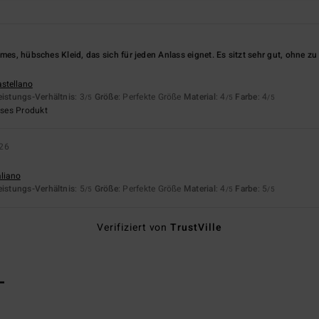
emes, hübsches Kleid, das sich für jeden Anlass eignet. Es sitzt sehr gut, ohne z
astellano
eistungs-Verhältnis
: 3
Größe
: Perfekte Größe
Material
: 4
Farbe
: 4
/5
/5
/5
eses Produkt
026
aliano
eistungs-Verhältnis
: 5
Größe
: Perfekte Größe
Material
: 4
Farbe
: 5
/5
/5
/5
Verifiziert von
TrustVille
L