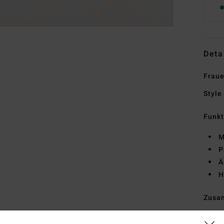
Deta
Fraue
Style
Funk
M
P
Ä
H
Zusa