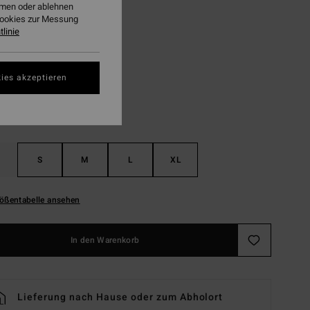
ehmen oder ablehnen
LTER RABATT EXTRA 25%
Cookies zur Messung
linie
Havana Red
ies akzeptieren
S
M
L
XL
ößentabelle ansehen
In den Warenkorb
Lieferung nach Hause oder zum Abholort