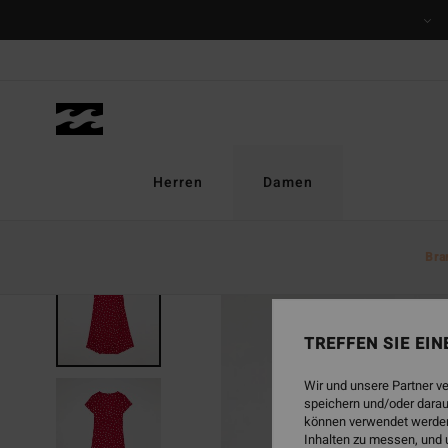
Direkt
zur
Produktinformation
springen
Herren
Damen
Bra
TREFFEN SIE EI
Wir und unsere Partner v
speichern und/oder darau
können verwendet werden,
Inhalten zu messen, und 