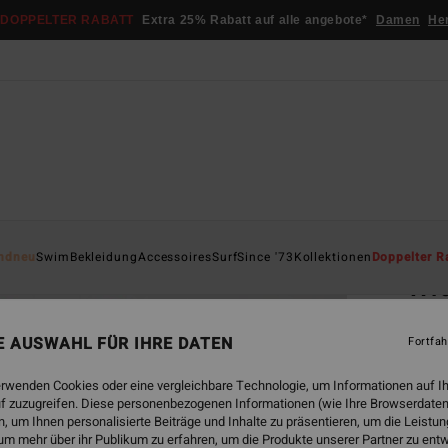
DOPPELTER RABATT
Extra 25% Rabatt auf alle angebote*
Damen
He
Startsei
ndneu
Swim
Bekleidung
Accessoires
Surf
Since '73
Kollektionen
Doppelter R
Wr
Frauen
NE AUSWAHL FÜR IHRE DATEN
Fortfah
5.0
€ 75,
erwenden Cookies oder eine vergleichbare Technologie, um Informationen auf I
€ 2
f zuzugreifen. Diese personenbezogenen Informationen (wie Ihre Browserdaten
 um Ihnen personalisierte Beiträge und Inhalte zu präsentieren, um die Leist
SALE
um mehr über ihr Publikum zu erfahren, um die Produkte unserer Partner zu ent