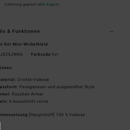
Lieferung geplant ab
8 August
ils & Funktionen
n Rot Mini-Wickelkleid
JD25JWRA
Farbcode
hvr
tionen
aterial:
Crinkle-Viskose
assform:
Passgenauer und ausgestellter Style
rmel:
Rüschen-Ärmel
als:
V-Ausschnitt vorne
mmensetzung
[Hauptstoff] 100 % Viskose