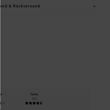
and & Rückversand
al
Farbe
4.5