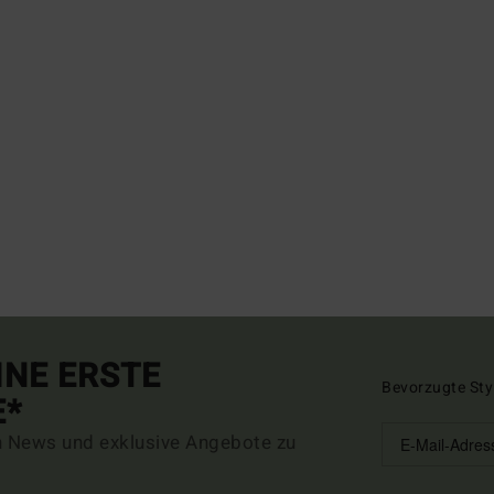
INE ERSTE
Bevorzugte Sty
E*
n News und exklusive Angebote zu