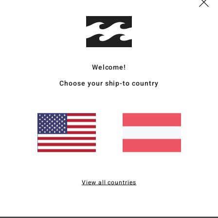
Vers
Welcome!
Choose your ship-to country
Durchschnittliche Bewertung
5.0
/5
basierend auf
2 verifizierten Bewertungen
seit Februar 2026
50% unserer Kunden empfehlen dieses Produkt
View all countries
is-Leistungs-Verhältnis
Größe
Materi
4.0
4.0
Zu klein
Zu groß