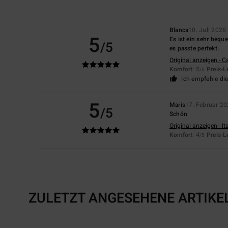
Blanca
10. Juli 2026
5
Es ist ein sehr bequ
/5
es passte perfekt.
Original anzeigen - C
Komfort
: 5
Preis-L
/5
Ich empfehle di
5
Maris
17. Februar 2
/5
Schön
Original anzeigen - It
Komfort
: 4
Preis-L
/5
ZULETZT ANGESEHENE ARTIKE