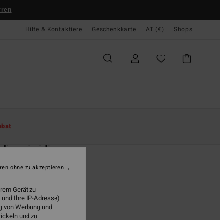
rren
Hilfe & Kontaktiere
Geschenkkarte
AT (€)
Shops
te
Damen
Bekleidung
Kleider
abat
ap Me Up
 Rot Mini-Wickelkleid
ren ohne zu akzeptieren
(2 Bewertungen)
95
63%
hrem Gerät zu
8,48
 und Ihre IP-Adresse)
ung von Werbung und
wickeln und zu