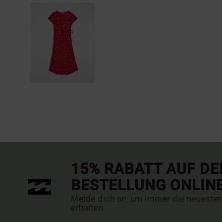
15% RABATT AUF DE
BESTELLUNG ONLIN
Melde dich an, um immer die neueste
erhalten.