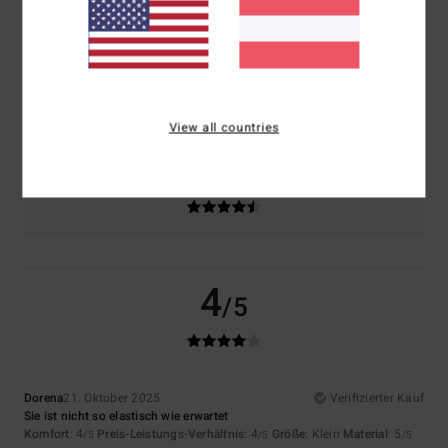
Komfort
Preis-Leistungs-Verhältnis
4.5
4.0
Größe
Material
4.5
Zu klein
Zu groß
View all countries
Farbe
4.5
4
/5
Dorena
21. Oktober 2025
Verifizierter Kauf
Sie ist nicht so elastisch wie erwartet
Komfort
: 4
Preis-Leistungs-Verhältnis
: 4
Größe
: Klein
Material
: 5
/5
/5
/5