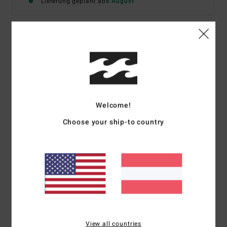
Lieferung geplant ab
8 August
Details & Funktionen
Men Black
Style
ABYW100311
Farbcode
blk
Welcome!
Zusammensetzung
87% Recycled Polyester; 13%
Choose your ship-to country
Elastane
Versand & Rückversand
ZULETZT ANGESEHENE ARTIKEL
View all countries