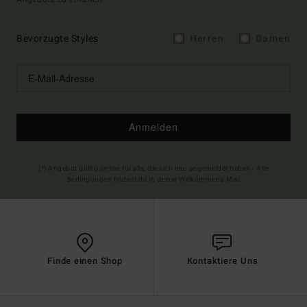
Bevorzugte Styles
Herren
Damen
Anmelden
(*) Angebot gültig online für alle, die sich neu angemeldet haben - Alle
Bedingungen findest du in deiner Willkommens-Mail
Finde einen Shop
Kontaktiere Uns