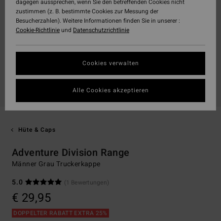
dagegen aussprechen, wenn Sie den betreffenden Cookies nicht
zustimmen (z. B. bestimmte Cookies zur Messung der
Besucherzahlen). Weitere Informationen finden Sie in unserer :
Cookie-Richtlinie
und
Datenschutzrichtlinie
Cookies verwalten
Alle Cookies akzeptieren
Hüte & Caps
Adventure Division Range
Männer Grau Truckerkappe
5.0
(1 Bewertungen)
€ 29,95
DOPPELTER RABATT EXTRA 25%