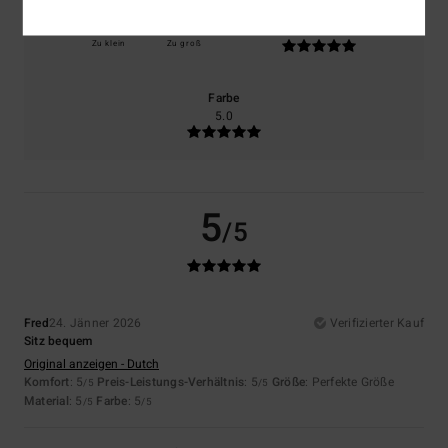
Größe
Material
5.0
Zu klein
Zu groß
Farbe
5.0
5
/5
Fred
24. Jänner 2026
Verifizierter Kauf
Sitz bequem
Original anzeigen - Dutch
Komfort
: 5
Preis-Leistungs-Verhältnis
: 5
Größe
: Perfekte Größe
/5
/5
Material
: 5
Farbe
: 5
/5
/5