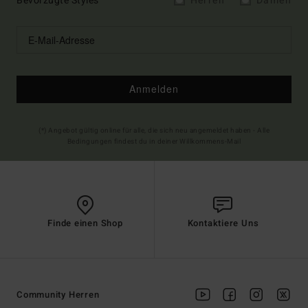
Bevorzugte Styles
Herren
Damen
Anmelden
(*) Angebot gültig online für alle, die sich neu angemeldet haben - Alle
Bedingungen findest du in deiner Willkommens-Mail
Finde einen Shop
Kontaktiere Uns
Community Herren