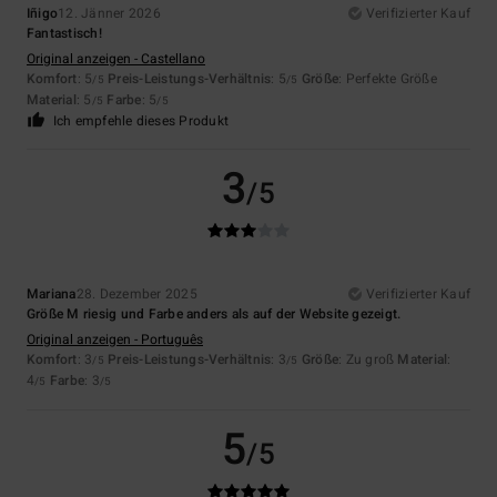
Iñigo
12. Jänner 2026
Verifizierter Kauf
Fantastisch!
Original anzeigen - Castellano
Komfort
: 5
Preis-Leistungs-Verhältnis
: 5
Größe
: Perfekte Größe
/5
/5
Material
: 5
Farbe
: 5
/5
/5
Ich empfehle dieses Produkt
3
/5
Mariana
28. Dezember 2025
Verifizierter Kauf
Größe M riesig und Farbe anders als auf der Website gezeigt.
Original anzeigen - Português
Komfort
: 3
Preis-Leistungs-Verhältnis
: 3
Größe
: Zu groß
Material
:
/5
/5
4
Farbe
: 3
/5
/5
5
/5