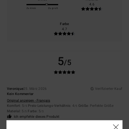
4.6
Zu klein
Zu groß
Farbe
4.7
5
/5
Veronique
25. März 2026
Verifizierter Kauf
Kein Kommentar
Original anzeigen - Français
Komfort
: 5
Preis-Leistungs-Verhältnis
: 4
Größe
: Perfekte Größe
/5
/5
Material
: 5
Farbe
: 5
/5
/5
Ich empfehle dieses Produkt