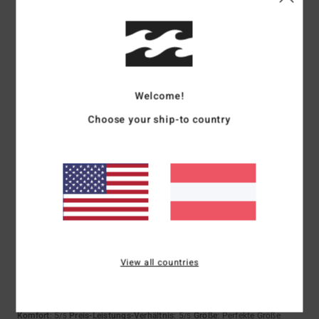
5
/5
Francisco Manuel
14. März 2026
Verifizierter Kauf
Helle Farben für Herren, die sich mit verschiedenen Outfits kombinieren
Welcome!
lassen
Choose your ship-to country
Original anzeigen - Castellano
Komfort
: 5
Preis-Leistungs-Verhältnis
: 5
Größe
: Perfekte Größe
/5
/5
Material
: 5
/5
Ich empfehle dieses Produkt
5
/5
View all countries
Francisco Manuel
14. März 2026
Verifizierter Kauf
Gute Qualität und ansprechendes Design
Original anzeigen - Castellano
Komfort
: 5
Preis-Leistungs-Verhältnis
: 5
Größe
: Perfekte Größe
/5
/5