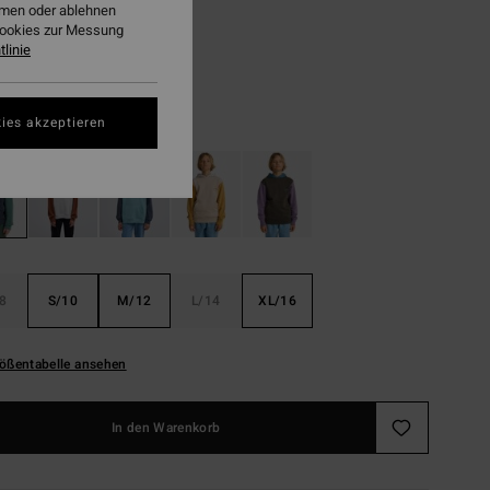
8,73
ehmen oder ablehnen
Cookies zur Messung
linie
LTER RABATT EXTRA 25%
Ombre Blue
ies akzeptieren
8
S/10
M/12
L/14
XL/16
ößentabelle ansehen
In den Warenkorb