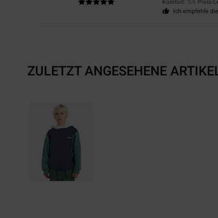
Komfort
: 5
Preis-L
/5
Ich empfehle di
ZULETZT ANGESEHENE ARTIKE