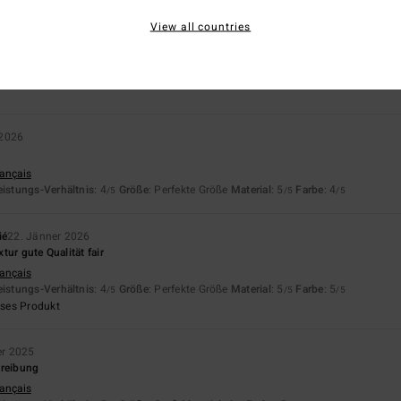
View all countries
is-Leistungs-Verhältnis
Größe
Materi
4.3
4.7
Zu klein
Zu groß
 2026
rançais
eistungs-Verhältnis
: 4
Größe
: Perfekte Größe
Material
: 5
Farbe
: 4
/5
/5
/5
ié
22. Jänner 2026
tur gute Qualität fair
rançais
eistungs-Verhältnis
: 4
Größe
: Perfekte Größe
Material
: 5
Farbe
: 5
/5
/5
/5
eses Produkt
r 2025
hreibung
rançais