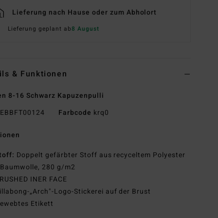
Lieferung nach Hause oder zum Abholort
Lieferung geplant ab
8 August
ils & Funktionen
n 8-16 Schwarz Kapuzenpulli
EBBFT00124
Farbcode
krq0
tionen
toff:
Doppelt gefärbter Stoff aus recyceltem Polyester
 Baumwolle, 280 g/m2
RUSHED INER FACE
illabong-„Arch"-Logo-Stickerei auf der Brust
ewebtes Etikett