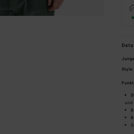
Deta
Junge
Style
Funk
S
und
B
B
G