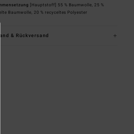
mmensetzung
[Hauptstoff] 55 % Baumwolle, 25 %
elte Baumwolle, 20 % recyceltes Polyester
and & Rückversand