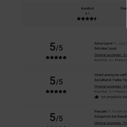
Komfort
Pre
4.7
5
Anne-Laure
13. Juni
/5
Schicker Look
Original anzeigen - F
Komfort
: 4
Preis-L
/5
Client anonyme vérif
5
/5
Anziehend. Farbe Tex
Original anzeigen - F
Komfort
: 5
Preis-L
/5
Ich empfehle di
Pascale
29. Novembe
5
/5
Entspricht der Besc
Original anzeigen - F