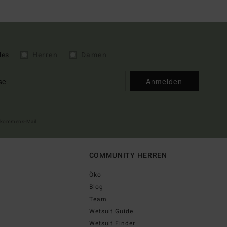
les
Herren
Damen
Anmelden
illkommens-Mail
COMMUNITY HERREN
Öko
Blog
Team
Wetsuit Guide
Wetsuit Finder