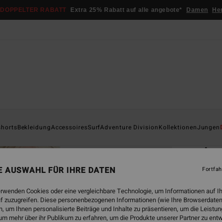
DOPPELTER RABATT
Extra 25% Rabatt auf alle angebote*
Damen
He
Startsei
shorts
Bekleidung
Accessoires
Surf
Adventure Division
Kollektionen
Jungen
ÖK
Arc
Junge
NE AUSWAHL FÜR IHRE DATEN
Fortfah
5.0
erwenden Cookies oder eine vergleichbare Technologie, um Informationen auf I
ECO-B
f zuzugreifen. Diese personenbezogenen Informationen (wie Ihre Browserdaten
 um Ihnen personalisierte Beiträge und Inhalte zu präsentieren, um die Leist
€ 49,
um mehr über ihr Publikum zu erfahren, um die Produkte unserer Partner zu ent