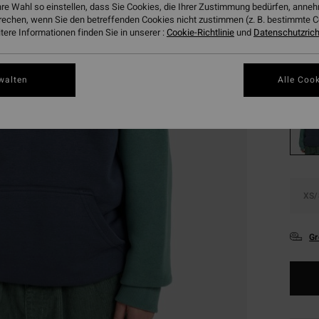
€ 1
hre Wahl so einstellen, dass Sie Cookies, die Ihrer Zustimmung bedürfen, ann
rechen, wenn Sie den betreffenden Cookies nicht zustimmen (z. B. bestimmte 
SALE
ere Informationen finden Sie in unserer :
Cookie-Richtlinie
und
Datenschutzricht
DOPPE
Farbe
walten
Alle Cook
XS/
Gr