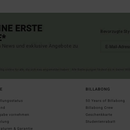
INE ERSTE
Bevorzugte Sty
E*
n News und exklusive Angebote zu
ltig online für alle, die sich neu angemeldet haben - Alle Bedingungen findest du in deiner W
FE
BILLABONG
llungsstatus
50 Years of Billabong
and
Billabong Crew
gabe vornehmen
Geschenkkarte
hlung
Studentenrabatt
aturen & Garantie