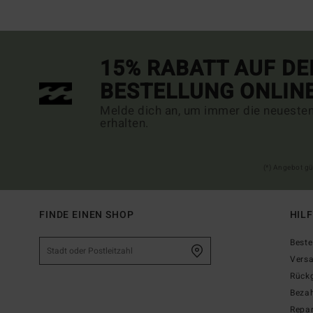
15% RABATT AUF DE
BESTELLUNG ONLIN
Melde dich an, um immer die neueste
erhalten.
(*) Angebot gü
FINDE EINEN SHOP
HIL
Beste
Vers
Rück
Beza
Repar