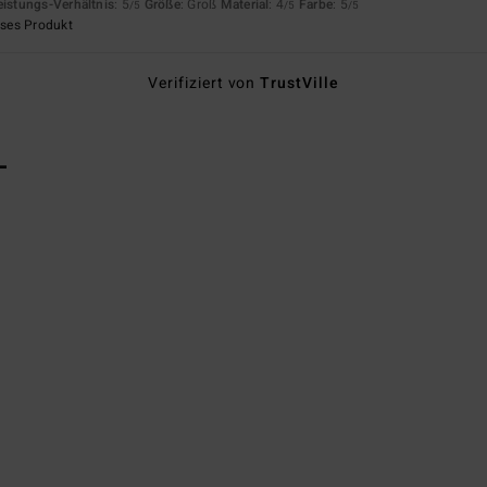
eistungs-Verhältnis
: 5
Größe
: Groß
Material
: 4
Farbe
: 5
/5
/5
/5
eses Produkt
Verifiziert von
TrustVille
L