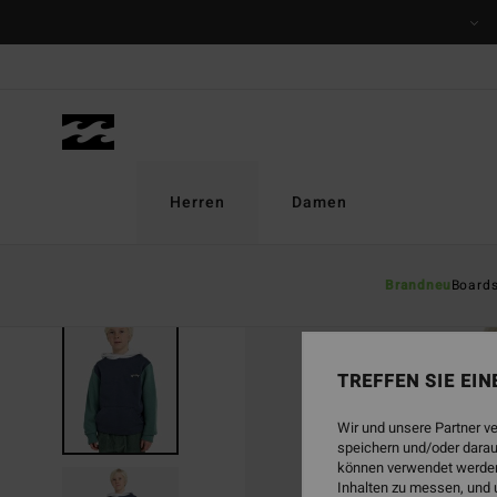
Direkt
zur
Produktinformation
springen
Herren
Damen
Brandneu
Board
TREFFEN SIE EI
Wir und unsere Partner v
speichern und/oder darau
können verwendet werden,
Inhalten zu messen, und 