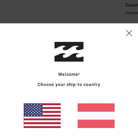
Zusa
recyc
Vers
Welcome!
Choose your ship-to country
Durchschnittliche Bewertung
5.0
/5
basierend auf
3 verifizierten Bewertungen
seit November 2025
67% unserer Kunden empfehlen dieses Produkt