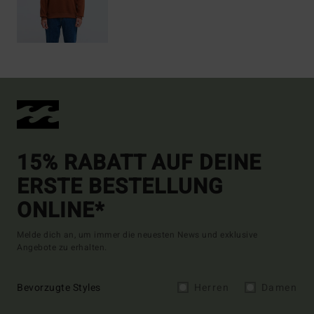
15% RABATT AUF DEINE
ERSTE BESTELLUNG
ONLINE*
Melde dich an, um immer die neuesten News und exklusive
Angebote zu erhalten.
Bevorzugte Styles
Herren
Damen