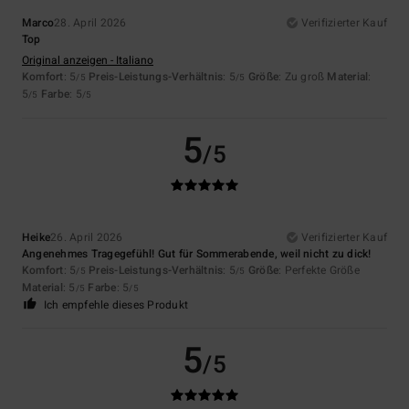
Marco
28. April 2026
Verifizierter Kauf
Top
Original anzeigen - Italiano
Komfort
: 5
Preis-Leistungs-Verhältnis
: 5
Größe
: Zu groß
Material
:
/5
/5
5
Farbe
: 5
/5
/5
5
/5
Heike
26. April 2026
Verifizierter Kauf
Angenehmes Tragegefühl! Gut für Sommerabende, weil nicht zu dick!
Komfort
: 5
Preis-Leistungs-Verhältnis
: 5
Größe
: Perfekte Größe
/5
/5
Material
: 5
Farbe
: 5
/5
/5
Ich empfehle dieses Produkt
5
/5