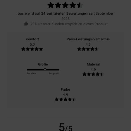
basierend auf
24 verifizierten Bewertungen
seit September
2025
79% unserer Kunden empfehlen dieses Produkt
Komfort
Preis-Leistungs-Verhältnis
5.0
4.6
Größe
Material
4.9
Zu klein
Zu groß
Farbe
4.9
5
/5