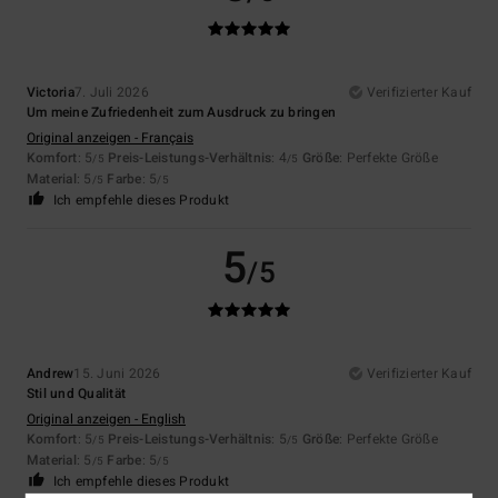
Victoria
7. Juli 2026
Verifizierter Kauf
Um meine Zufriedenheit zum Ausdruck zu bringen
Original anzeigen - Français
Komfort
: 5
Preis-Leistungs-Verhältnis
: 4
Größe
: Perfekte Größe
/5
/5
Material
: 5
Farbe
: 5
/5
/5
Ich empfehle dieses Produkt
5
/5
Andrew
15. Juni 2026
Verifizierter Kauf
Stil und Qualität
Original anzeigen - English
Komfort
: 5
Preis-Leistungs-Verhältnis
: 5
Größe
: Perfekte Größe
/5
/5
Material
: 5
Farbe
: 5
/5
/5
Ich empfehle dieses Produkt