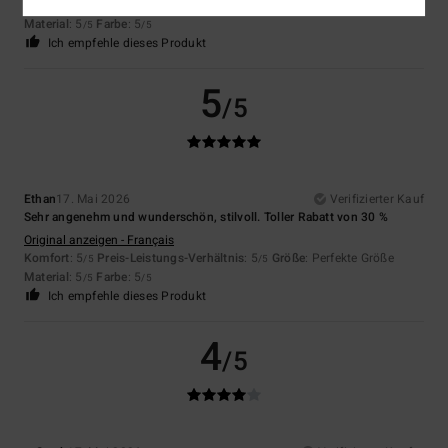
Komfort
: 5
Preis-Leistungs-Verhältnis
: 5
Größe
: Perfekte Größe
/5
/5
Material
: 5
Farbe
: 5
/5
/5
Ich empfehle dieses Produkt
5
/5
Ethan
17. Mai 2026
Verifizierter Kauf
Sehr angenehm und wunderschön, stilvoll. Toller Rabatt von 30 %
Original anzeigen - Français
Komfort
: 5
Preis-Leistungs-Verhältnis
: 5
Größe
: Perfekte Größe
/5
/5
Material
: 5
Farbe
: 5
/5
/5
Ich empfehle dieses Produkt
4
/5