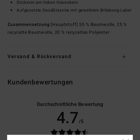
Stickerei am linken Hosenbein
Aufgesetzte Gesäßtasche mit gewebtem Billabong-Label
Zusammensetzung
[Hauptstoff] 55 % Baumwolle, 25 %
recycelte Baumwolle, 20 % recyceltes Polyester
Versand & Rückversand
Kundenbewertungen
Durchschnittliche Bewertung
4.7
/5