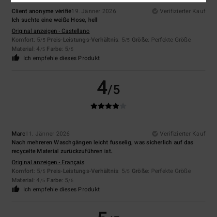
Client anonyme vérifié
19. Jänner 2026
Verifizierter Kauf
Ich suchte eine weiße Hose, hell
Original anzeigen - Castellano
Komfort
: 5
Preis-Leistungs-Verhältnis
: 5
Größe
: Perfekte Größe
/5
/5
Material
: 4
Farbe
: 5
/5
/5
Ich empfehle dieses Produkt
4
/5
Marc
11. Jänner 2026
Verifizierter Kauf
Nach mehreren Waschgängen leicht fusselig, was sicherlich auf das
recycelte Material zurückzuführen ist.
Original anzeigen - Français
Komfort
: 5
Preis-Leistungs-Verhältnis
: 5
Größe
: Perfekte Größe
/5
/5
Material
: 4
Farbe
: 5
/5
/5
Ich empfehle dieses Produkt