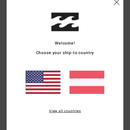
basierend auf
3 verifizierten Bewertungen
seit November 2025
67% unserer Kunden empfehlen dieses Produkt
Komfort
Preis-Leistungs-Verhältnis
5.0
5.0
Welcome!
Größe
Material
4.3
Choose your ship-to country
Zu klein
Zu groß
Farbe
5.0
5
/5
View all countries