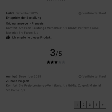
Leila
9. Dezember 2025
Verifizierter Kauf
Entspricht der Bestellung
Original anzeigen - Français
Komfort
: 5
Preis-Leistungs-Verhältnis
: 5
Größe
: Perfekte Größe
/5
/5
Material
: 5
Farbe
: 5
/5
/5
Ich empfehle dieses Produkt
3
/5
Annika
6. Dezember 2025
Verifizierter Kauf
Zu breit, zu groß
Komfort
: 3
Preis-Leistungs-Verhältnis
: 4
Größe
: Zu groß
Material
:
/5
/5
5
Farbe
: 5
/5
/5
1
2
3
4
>