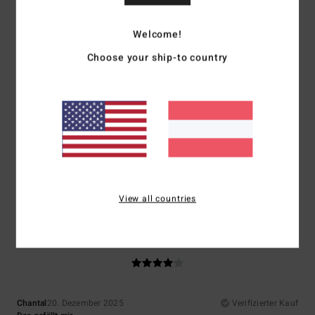
Komfort
: 5
Preis-Leistungs-Verhältnis
: 5
Größe
: Perfekte Größe
/5
/5
Material
: 5
Farbe
: 5
/5
/5
Ich empfehle dieses Produkt
Welcome!
Choose your ship-to country
5
/5
Veronique
29. Dezember 2025
Verifizierter Kauf
Sehr schönes Produkt
Original anzeigen - Français
Komfort
: 5
Preis-Leistungs-Verhältnis
: 5
Material
: 5
Farbe
: 5
/5
/5
/5
/5
Ich empfehle dieses Produkt
View all countries
4
/5
Chantal
20. Dezember 2025
Verifizierter Kauf