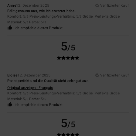
Anne
12. Dezember 2025
Verifizierter Kauf
Fällt genauso aus, wie ich erwartet habe.
Komfort
: 5
Preis-Leistungs-Verhältnis
: 5
Größe
: Perfekte Größe
/5
/5
Material
: 5
Farbe
: 5
/5
/5
Ich empfehle dieses Produkt
5
/5
Eloïse
12. Dezember 2025
Verifizierter Kauf
Passt perfekt und die Qualität sieht sehr gut aus.
Original anzeigen - Français
Komfort
: 5
Preis-Leistungs-Verhältnis
: 5
Größe
: Perfekte Größe
/5
/5
Material
: 5
Farbe
: 5
/5
/5
Ich empfehle dieses Produkt
5
/5