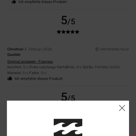
Ich empfehle dieses Produkt
5
/5
Christine
15. Februar 2026
Verifizierter Kauf
Qualität
Original anzeigen - Français
Komfort
: 5
Preis-Leistungs-Verhältnis
: 4
Größe
: Perfekte Größe
/5
/5
Material
: 5
Farbe
: 5
/5
/5
Ich empfehle dieses Produkt
5
/5
Linda
13. Jänner 2026
Verifizierter Kauf
Weil darum gebeten wurde