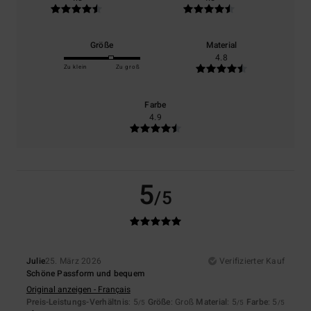
Größe
Material
4.8
Zu klein
Zu groß
Farbe
4.9
5
/5
Julie
25. März 2026
Verifizierter Kauf
Schöne Passform und bequem
Original anzeigen - Français
Preis-Leistungs-Verhältnis
: 5
Größe
: Groß
Material
: 5
Farbe
: 5
/5
/5
/5