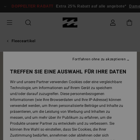
Direkt
DOPPELTER RABATT
Extra 25% Rabatt auf alle angebote*
Dam
zur
Produktinformation
springen
Fleeceartikel
Fortfahren ohne zu akzeptieren
BRANDNEU
TREFFEN SIE EINE AUSWAHL FÜR IHRE DATEN
Wir und unsere Partner verwenden Cookies oder eine vergleichbare
Technologie, um Informationen auf Ihrem Gerät zu speichern
und/oder darauf zuzugreifen. Diese personenbezogenen
Informationen (wie Ihre Browserdaten und Ihre IP-Adresse) können
verwendet werden, um Ihnen personalisierte Beiträge und Inhalte zu
präsentieren, um die Leistung von Werbung und Inhalten zu
messen, und um mehr über ihr Publikum zu erfahren, um die
Produkte unserer Partner zu entwickeln und zu verbessern. Sie
können Ihre Wahl so einstellen, dass Sie Cookies, die Ihrer
Zustimmung bedürfen, annehmen oder ablehnen oder sich