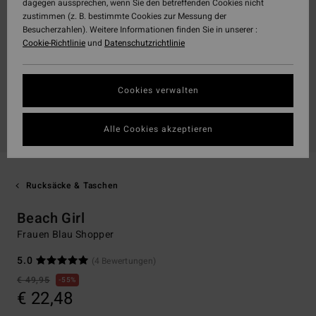
dagegen aussprechen, wenn Sie den betreffenden Cookies nicht
zustimmen (z. B. bestimmte Cookies zur Messung der
Besucherzahlen). Weitere Informationen finden Sie in unserer :
Cookie-Richtlinie
und
Datenschutzrichtlinie
Cookies verwalten
Alle Cookies akzeptieren
Rucksäcke & Taschen
Beach Girl
Frauen Blau Shopper
5.0
(4 Bewertungen)
€ 49,95
55%
€ 22,48