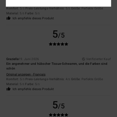
Original anzeigen - Français
Komfort
: 5
Preis-Leistungs-Verhältnis
: 5
Größe
: Perfekte Größe
/5
/5
Material
: 5
Farbe
: 5
/5
/5
Ich empfehle dieses Produkt
5
/5
Graziella
19. Juni 2026
Verifizierter Kauf
Ein angenehmer und hübscher Tissue-Schwamm, und die Farben sind
schön
Original anzeigen - Français
Komfort
: 5
Preis-Leistungs-Verhältnis
: 4
Größe
: Perfekte Größe
/5
/5
Material
: 5
Farbe
: 5
/5
/5
Ich empfehle dieses Produkt
5
/5