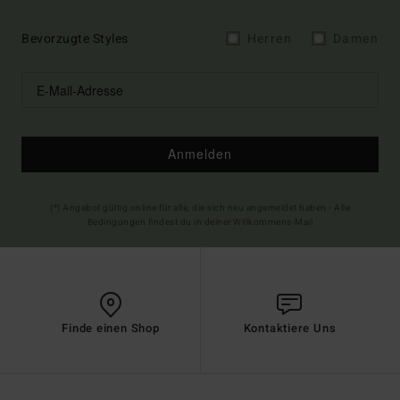
Bevorzugte Styles
Herren
Damen
Anmelden
(*) Angebot gültig online für alle, die sich neu angemeldet haben - Alle
Bedingungen findest du in deiner Willkommens-Mail
Finde einen Shop
Kontaktiere Uns