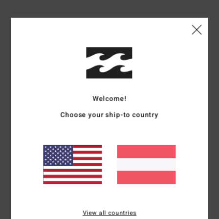
Versand & Rückversand
Kundenbewertungen
Welcome!
Durchschnittliche Bewertung
5.0
Choose your ship-to country
/5
basierend auf
1 verifizierten Bewertungen
seit Dezember 2025
100% unserer Kunden empfehlen dieses Produkt
Komfort
Preis-Leistungs-Verhältnis
5.0
5.0
View all countries