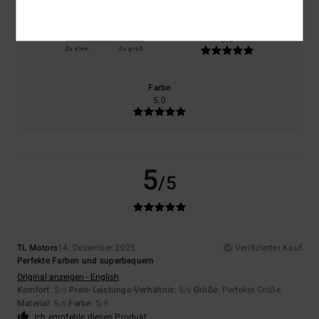
Größe
Material
5.0
Zu klein
Zu groß
Farbe
5.0
5
/5
TL Motors
14. Dezember 2025
Verifizierter Kauf
Perfekte Farben und superbequem
Original anzeigen - English
Komfort
: 5
Preis-Leistungs-Verhältnis
: 5
Größe
: Perfekte Größe
/5
/5
Material
: 5
Farbe
: 5
/5
/5
Ich empfehle dieses Produkt