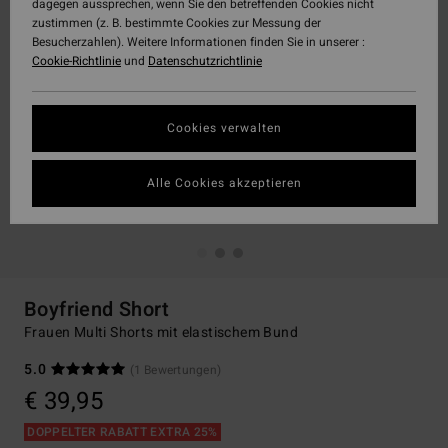
dagegen aussprechen, wenn Sie den betreffenden Cookies nicht
zustimmen (z. B. bestimmte Cookies zur Messung der
Besucherzahlen). Weitere Informationen finden Sie in unserer :
Cookie-Richtlinie
und
Datenschutzrichtlinie
Cookies verwalten
Alle Cookies akzeptieren
Boyfriend Short
Frauen Multi Shorts mit elastischem Bund
5.0
(1 Bewertungen)
€ 39,95
DOPPELTER RABATT EXTRA 25%