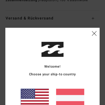
Zusammensetzung
[Hauptstoff] 100 % Baumwolle
Versand & Rückversand
Kundenbewertungen
Durchschnittliche Bewertung
2.0
Welcome!
/5
Choose your ship-to country
basierend auf
1 verifizierten Bewertungen
seit Mai 2026
0% unserer Kunden empfehlen dieses Produkt
Komfort
Preis-Leistungs-Verhältnis
1.0
4.0