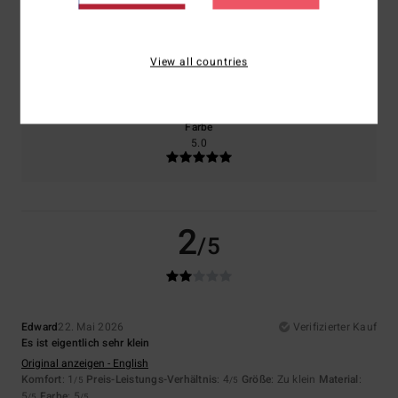
Größe
Material
View all countries
5.0
Zu klein
Zu groß
Farbe
5.0
2
/5
Edward
22. Mai 2026
Verifizierter Kauf
Es ist eigentlich sehr klein
Original anzeigen - English
Komfort
: 1
Preis-Leistungs-Verhältnis
: 4
Größe
: Zu klein
Material
:
/5
/5
5
Farbe
: 5
/5
/5