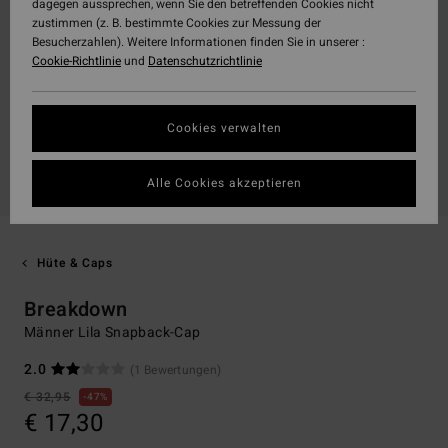
dagegen aussprechen, wenn Sie den betreffenden Cookies nicht
zustimmen (z. B. bestimmte Cookies zur Messung der
Besucherzahlen). Weitere Informationen finden Sie in unserer :
Cookie-Richtlinie
und
Datenschutzrichtlinie
Cookies verwalten
Alle Cookies akzeptieren
Hüte & Caps
Breakdown
Männer Lila Snapback-Cap
2.0
(1 Bewertungen)
€ 32,95
47%
€ 17,30