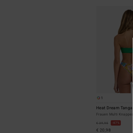
1
Heat Dream Tanga
Frauen Multi Knappes 
47%
€ 39,95
€ 20,98