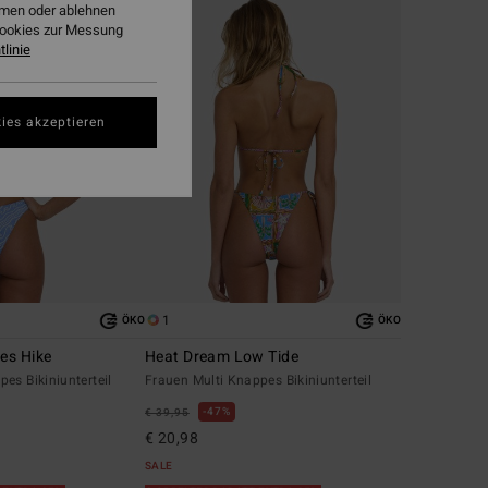
ehmen oder ablehnen
Cookies zur Messung
linie
ies akzeptieren
1
ÖKO
ÖKO
es Hike
Heat Dream Low Tide
es Bikiniunterteil
Frauen Multi Knappes Bikiniunterteil
47%
€ 39,95
€ 20,98
SALE