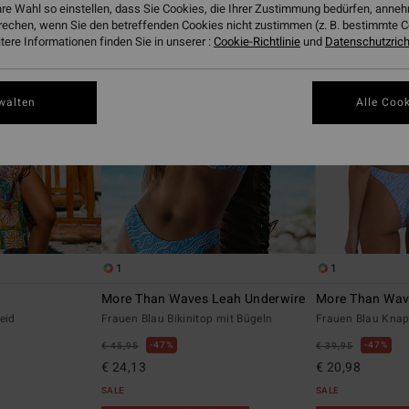
hre Wahl so einstellen, dass Sie Cookies, die Ihrer Zustimmung bedürfen, ann
rechen, wenn Sie den betreffenden Cookies nicht zustimmen (z. B. bestimmte 
ere Informationen finden Sie in unserer :
Cookie-Richtlinie
und
Datenschutzricht
walten
Alle Cook
1
1
More Than Waves Leah Underwire
More Than Wav
eid
Frauen Blau Bikinitop mit Bügeln
Frauen Blau Knapp
47%
47%
€ 45,95
€ 39,95
€ 24,13
€ 20,98
SALE
SALE