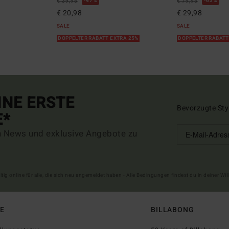
47%
63%
€ 39,95
€ 79,95
€ 20,98
€ 29,98
SALE
SALE
DOPPELTER RABATT EXTRA 25%
DOPPELTER RABATT
INE ERSTE
Bevorzugte Sty
E*
n News und exklusive Angebote zu
ltig online für alle, die sich neu angemeldet haben - Alle Bedingungen findest du in deiner W
FE
BILLABONG