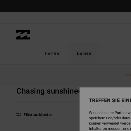
Direkt
zur
Produkt
Auswahl
springen
Herren
Damen
Startseite
Damen
Kollektionen
Chasing Sunshine
Bra
Chasing sunshine
Back Beach
Surf Capsul
TREFFEN SIE EI
Wir und unsere Partner v
Filter ausblenden
speichern und/oder darau
können verwendet werden,
Inhalten zu messen, und 
Direkt
Überspringen