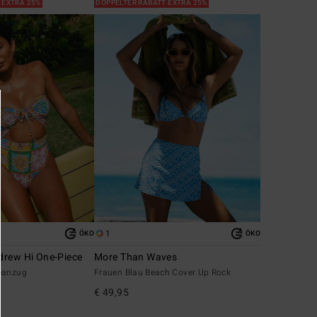
 EXTRA 25%
DOPPELTER RABATT EXTRA 25%
1
ÖKO
ÖKO
drew Hi One-Piece
More Than Waves
eanzug
Frauen Blau Beach Cover Up Rock
€ 49,95