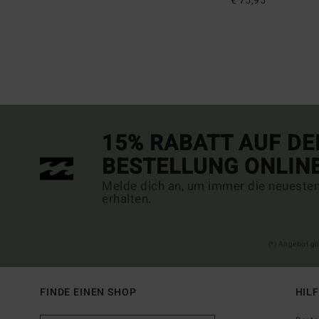
€ 75,95
15% RABATT AUF DE
BESTELLUNG ONLIN
Melde dich an, um immer die neueste
erhalten.
(*) Angebot gü
FINDE EINEN SHOP
HIL