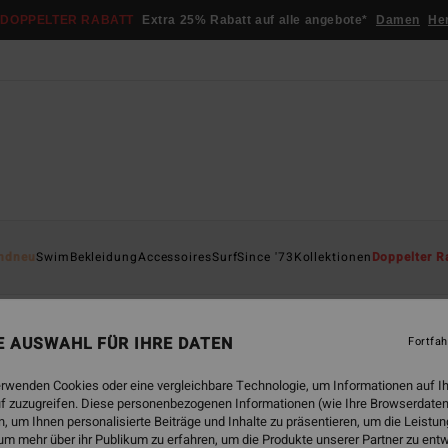
DOPPELTER RABATT
Extra 25% Rabatt auf alle angebote*
Damen
He
ndneu
Swim
Bekleidung
Accessoires
Surf
Since '73
Kollektionen
Doppelter R
e
Sunscape
Sol Searcher
Essentials
TY Williams
Öko
NE AUSWAHL FÜR IHRE DATEN
Fortfah
erwenden Cookies oder eine vergleichbare Technologie, um Informationen auf I
f zuzugreifen. Diese personenbezogenen Informationen (wie Ihre Browserdaten
 um Ihnen personalisierte Beiträge und Inhalte zu präsentieren, um die Leist
um mehr über ihr Publikum zu erfahren, um die Produkte unserer Partner zu ent