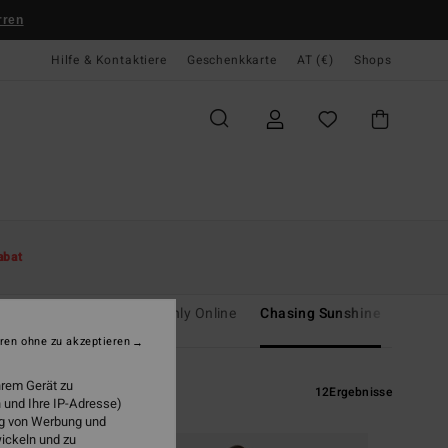
rren
Hilfe & Kontaktiere
Geschenkkarte
AT (€)
Shops
abat
Adventure Division
Only Online
Chasing Sunshine
Le Sur
ren ohne zu akzeptieren
hrem Gerät zu
12
Ergebnisse
 und Ihre IP-Adresse)
ung von Werbung und
wickeln und zu