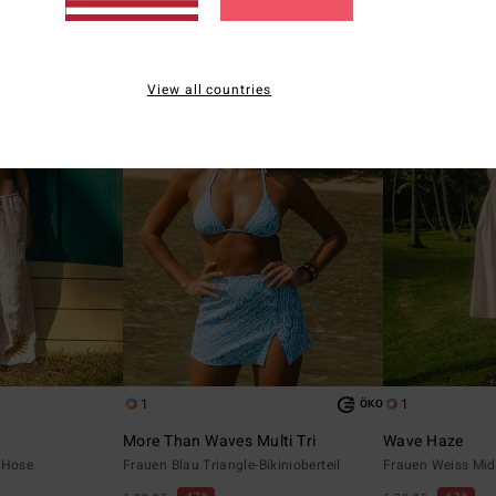
SALE
TRA 25%
DOPPELTER RABATT
View all countries
1
1
ÖKO
More Than Waves Multi Tri
Wave Haze
 Hose
Frauen Blau Triangle-Bikinioberteil
Frauen Weiss Midi