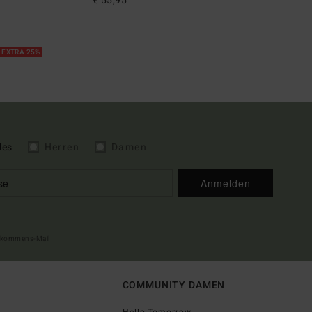
€ 55,95
 EXTRA 25%
les
Herren
Damen
Anmelden
illkommens-Mail
COMMUNITY DAMEN