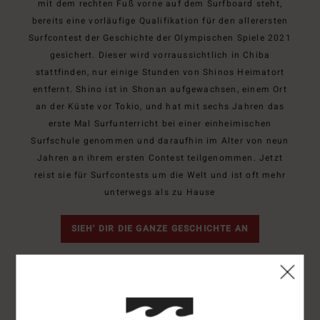
mit dem rechten Fuß vorne auf dem Surfboard steht,
bereits eine vorläufige Qualifikation für den allerersten
Surfcontest der Geschichte der Olympischen Spiele 2021
gesichert. Dieser wird vorraussichtlich in Chiba
stattfinden, nur einige Stunden von Shinos Heimatort
entfernt. Shino ist in Shonan aufgewachsen, einem Ort
an der Küste vor Tokio, und hat mit sechs Jahren das
erste Mal Surfunterricht bei einer einheimischen
Surfschule genommen und daraufhin im Alter von neun
Jahren an ihrem ersten Contest teilgenommen. Jetzt
reist sie für Surfcontests um die Welt und ist oft mehr
unterwegs als zu Hause
SIEH' DIR DIE GANZE GESCHICHTE AN
"Surfen stellt mich immer wieder auf die Probe.
Das reizt mich und beschert mir eine klare Sicht