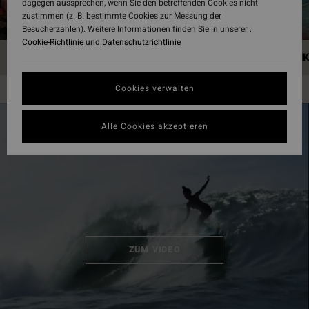
dagegen aussprechen, wenn Sie den betreffenden Cookies nicht
zustimmen (z. B. bestimmte Cookies zur Messung der
Besucherzahlen). Weitere Informationen finden Sie in unserer :
Cookie-Richtlinie
und
Datenschutzrichtlinie
HOME
HAWAII
JAPAN
CHINA
SRI LAN
Cookies verwalten
Alle Cookies akzeptieren
ZUM VIDEO