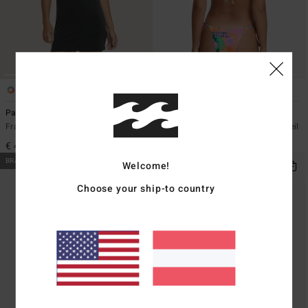
1
1
Paradise
Sunscape Low Tide
Frauen Schwarz Ärmelloses Kleid
Frauen Blau Knappes Bikiniunterteil
€ 49,95
€ 45,95
BRANDNEU
BRANDNEU
Welcome!
Choose your ship-to country