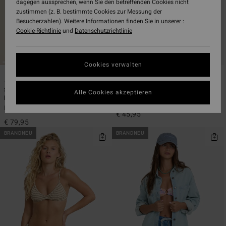
dagegen aussprechen, wenn Sie den betreffenden Cookies nicht
zustimmen (z. B. bestimmte Cookies zur Messung der
Besucherzahlen). Weitere Informationen finden Sie in unserer :
Cookie-Richtlinie
und
Datenschutzrichtlinie
Cookies verwalten
2
2
ÖKO
Summer High Square Tanker One-
Way Out Knit
Alle Cookies akzeptieren
Piece
Frauen Rot Rippstrick-Oberteil
Frauen Rosa Badeanzug
€ 45,95
€ 79,95
BRANDNEU
BRANDNEU