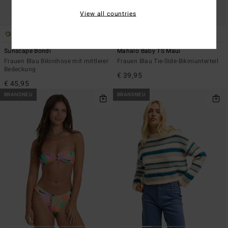
View all countries
1
1
Sunscape Bondi
Mahalo Baby TS Maui
Frauen Blau Bikinihose mit mittlerer
Frauen Blau Tie-Side-Bikiniunterteil
Bedeckung
€ 39,95
€ 45,95
BRANDNEU
BRANDNEU