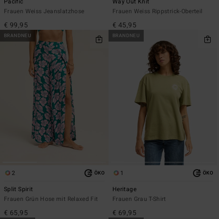
Pacific
Way Out Knit
Frauen Weiss Jeanslatzhose
Frauen Weiss Rippstrick-Oberteil
€ 99,95
€ 45,95
BRANDNEU
BRANDNEU
2
1
ÖKO
ÖKO
Split Spirit
Heritage
Frauen Grün Hose mit Relaxed Fit
Frauen Grau T-Shirt
€ 65,95
€ 69,95