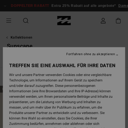
Direkt
DOPPELTER RABATT
Extra 25% Rabatt auf alle angebote*
Damen
He
zur
Produkt
Auswahl
springen
Kollektionen
Sunscape
Fortfahren ohne zu akzeptieren
e
Sunscape
Sol Searcher
Essentials
TY Williams
Öko
TREFFEN SIE EINE AUSWAHL FÜR IHRE DATEN
Wir und unsere Partner verwenden Cookies oder eine vergleichbare
Filtern & Sortieren
31
Ergebnisse
Technologie, um Informationen auf Ihrem Gerät zu speichern
und/oder darauf zuzugreifen. Diese personenbezogenen
Direkt
Überspringen
BRANDNEU
BRANDNEU
Informationen (wie Ihre Browserdaten und Ihre IP-Adresse) können
zu
und
verwendet werden, um Ihnen personalisierte Beiträge und Inhalte zu
den
filtern
präsentieren, um die Leistung von Werbung und Inhalten zu
Filterkriterien
nach
messen, und um mehr über ihr Publikum zu erfahren, um die
springen
Produkte unserer Partner zu entwickeln und zu verbessern. Sie
können Ihre Wahl so einstellen, dass Sie Cookies, die Ihrer
Zustimmung bedürfen, annehmen oder ablehnen oder sich