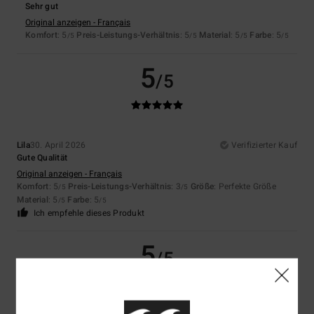
Sehr gut
Original anzeigen - Français
Komfort
: 5
Preis-Leistungs-Verhältnis
: 5
Material
: 5
Farbe
: 5
/5
/5
/5
/5
5
/5
Lila
30. April 2026
Verifizierter Kauf
Gute Qualität
Original anzeigen - Français
Komfort
: 5
Preis-Leistungs-Verhältnis
: 3
Größe
: Perfekte Größe
/5
/5
Material
: 5
Farbe
: 5
/5
/5
Ich empfehle dieses Produkt
5
/5