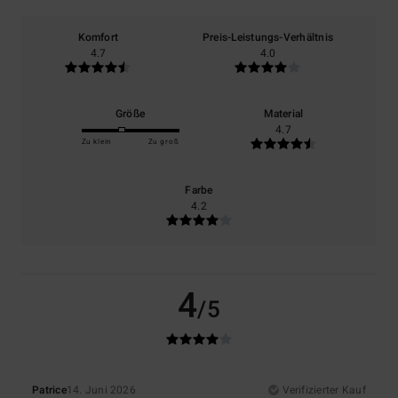
Komfort
Preis-Leistungs-Verhältnis
4.7
4.0
Größe
Material
4.7
Zu klein
Zu groß
Farbe
4.2
4
/5
Patrice
14. Juni 2026
Verifizierter Kauf