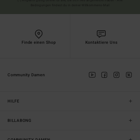
(*) Angebot gültig online für alle, die sich neu angemeldet haben - Alle
Bedingungen findest du in deiner Willkommens-Mail
Finde einen Shop
Kontaktiere Uns
Community Damen
HILFE
BILLABONG
COMMUNITY DAMEN