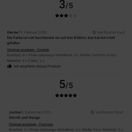
3
/5
Denise
19. Februar 2026
Verifizierter Kauf
Die Farbe ist viel leuchtender als auf den Bildern; das hat mir nicht
gefallen
Original anzeigen - English
Komfort
: 4
Preis-Leistungs-Verhältnis
: 3
Größe
: Perfekte Größe
/5
/5
Material
: 4
Farbe
: 2
/5
/5
Ich empfehle dieses Produkt
5
/5
Justine
5. Dezember 2025
Verifizierter Kauf
Schnitt und Design
Original anzeigen - Français
Komfort
: 5
Preis-Leistungs-Verhältnis
: 5
Größe
: Klein
Material
: 5
/5
/5
/5