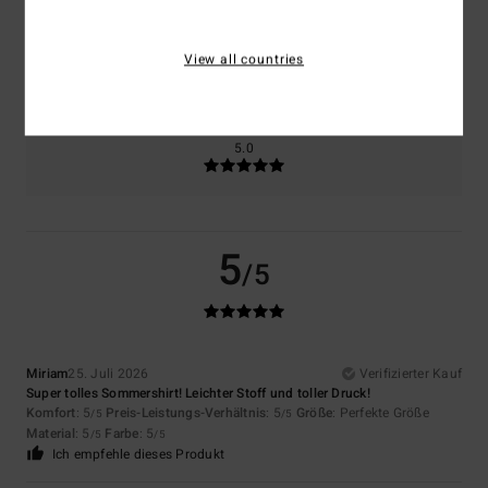
Größe
Material
5.0
View all countries
Zu klein
Zu groß
Farbe
5.0
5
/5
Miriam
25. Juli 2026
Verifizierter Kauf
Super tolles Sommershirt! Leichter Stoff und toller Druck!
Komfort
: 5
Preis-Leistungs-Verhältnis
: 5
Größe
: Perfekte Größe
/5
/5
Material
: 5
Farbe
: 5
/5
/5
Ich empfehle dieses Produkt