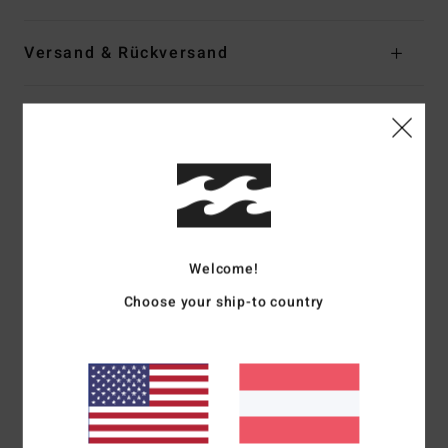
Versand & Rückversand
Kundenbewertungen
Durchschnittliche Bewertung
5.0
/5
Welcome!
Choose your ship-to country
basierend auf
1 verifizierten Bewertungen
seit Juli 2026
100% unserer Kunden empfehlen dieses Produkt
Komfort
Preis-Leistungs-Verhältnis
5.0
5.0