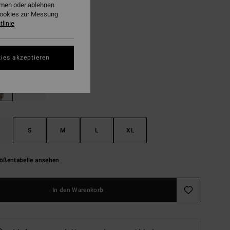
ehmen oder ablehnen
Cookies zur Messung
LTER RABATT EXTRA 25%
linie
Washed Blue
ies akzeptieren
S
M
L
XL
ößentabelle ansehen
In den Warenkorb