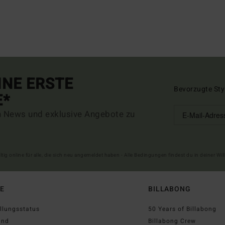
INE ERSTE
Bevorzugte Sty
E*
n News und exklusive Angebote zu
ltig online für alle, die sich neu angemeldet haben - Alle Bedingungen findest du in deiner W
FE
BILLABONG
llungsstatus
50 Years of Billabong
and
Billabong Crew