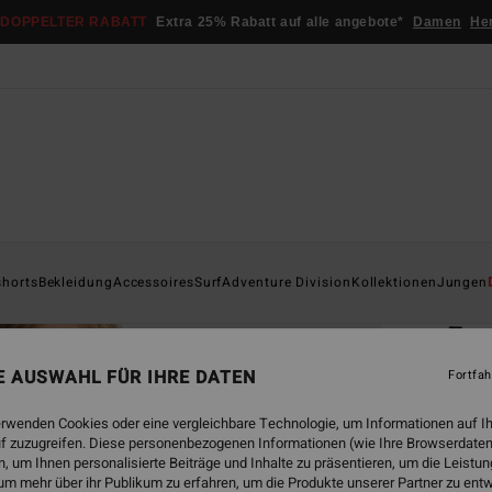
DOPPELTER RABATT
Extra 25% Rabatt auf alle angebote*
Damen
He
Startsei
shorts
Bekleidung
Accessoires
Surf
Adventure Division
Kollektionen
Jungen
ÖK
Fou
Junge
NE AUSWAHL FÜR IHRE DATEN
Fortfah
ECO-B
erwenden Cookies oder eine vergleichbare Technologie, um Informationen auf I
f zuzugreifen. Diese personenbezogenen Informationen (wie Ihre Browserdaten
€ 45,
 um Ihnen personalisierte Beiträge und Inhalte zu präsentieren, um die Leist
€ 1
um mehr über ihr Publikum zu erfahren, um die Produkte unserer Partner zu ent