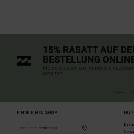
15% RABATT AUF DE
BESTELLUNG ONLIN
Melde dich an, um immer die neueste
erhalten.
(*) Angebot gü
FINDE EINEN SHOP
HIL
Beste
Vers