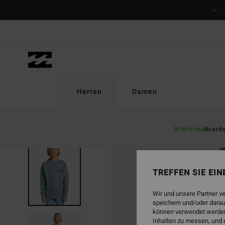
Direkt
zur
Produktinformation
springen
Herren
Damen
Brandneu
Board
TREFFEN SIE EI
Wir und unsere Partner v
speichern und/oder darau
können verwendet werden,
Inhalten zu messen, und 