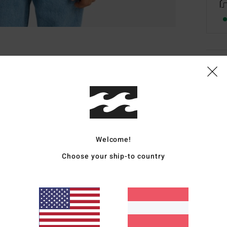
Deta
Junge
Style
Funk
Welcome!
M
Choose your ship-to country
ange
P
Pas
S
G