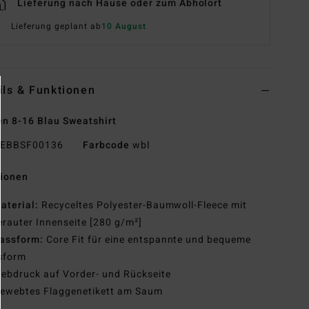
Lieferung nach Hause oder zum Abholort
Lieferung geplant ab
10 August
ils & Funktionen
n 8-16 Blau Sweatshirt
EBBSF00136
Farbcode
wbl
tionen
aterial:
Recyceltes Polyester-Baumwoll-Fleece mit
rauter Innenseite [280 g/m²]
assform:
Core Fit für eine entspannte und bequeme
sform
iebdruck auf Vorder- und Rückseite
ewebtes Flaggenetikett am Saum