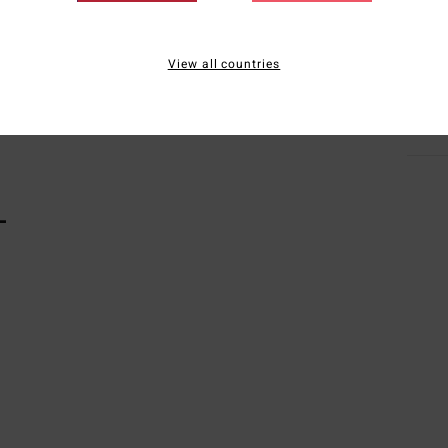
Zusa
recyc
View all countries
Vers
L