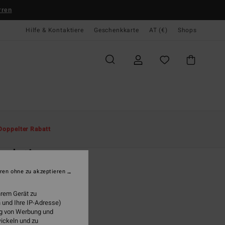
rren
Hilfe & Kontaktiere
Geschenkkarte
AT (€)
Shops
te
Herren
Sonderangebote
Spring Days
Doppelter Rabatt
O
ndation
n 8-16 Blau Sweatshirt
ren ohne zu akzeptieren
ONUS
hrem Gerät zu
 und Ihre IP-Adresse)
95
63%
ung von Werbung und
7,23
wickeln und zu