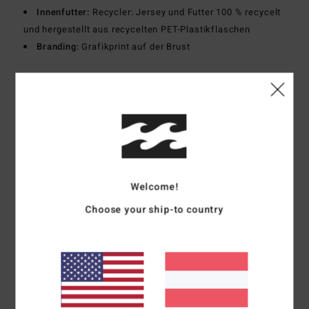
Innenfutter:
Recycler: Jersey und Futter 100 % recycelt
und hergestellt aus recycelten PET-Plastikflaschen
Branding:
Grafikprint auf der Brust
Zusammensetzung
[Hauptstoff] 84 % recyceltes
Polyester, 16 % Elastan
Versand & Rückversand
Welcome!
Kundenbewertungen
Choose your ship-to country
Durchschnittliche Bewertung
5.0
/5