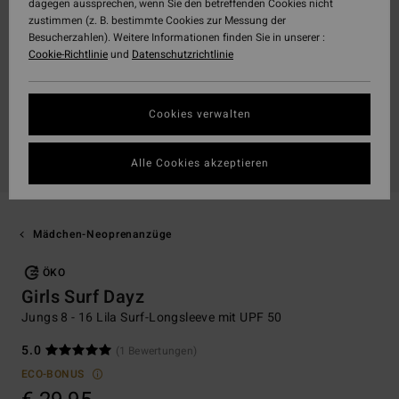
dagegen aussprechen, wenn Sie den betreffenden Cookies nicht
zustimmen (z. B. bestimmte Cookies zur Messung der
Besucherzahlen). Weitere Informationen finden Sie in unserer :
Cookie-Richtlinie
und
Datenschutzrichtlinie
Cookies verwalten
Alle Cookies akzeptieren
Mädchen-Neoprenanzüge
ÖKO
Girls Surf Dayz
Jungs 8 - 16 Lila Surf-Longsleeve mit UPF 50
5.0
(1 Bewertungen)
ECO-BONUS