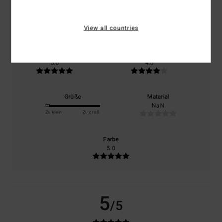
basierend auf
1 verifizierten Bewertungen
seit April 2026
View all countries
100% unserer Kunden empfehlen dieses Produkt
Komfort
Preis-Leistungs-Verhältnis
5.0
4.0
Größe
Material
NaN
Zu klein
Zu groß
Farbe
5.0
5
/5