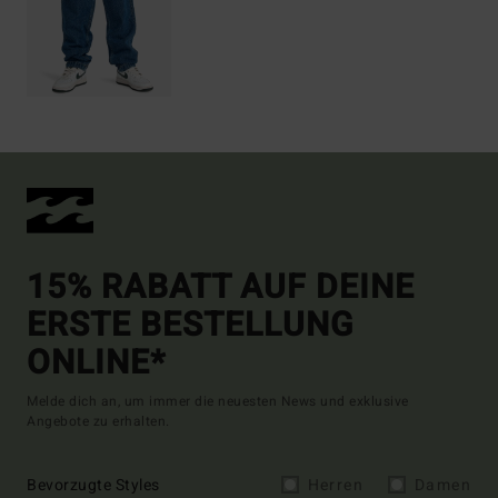
15% RABATT AUF DEINE
ERSTE BESTELLUNG
ONLINE*
Melde dich an, um immer die neuesten News und exklusive
Angebote zu erhalten.
Bevorzugte Styles
Herren
Damen