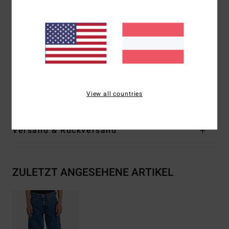
Konstruktion:
Kontrastnähte, Metallnieten oder
Riegelstiche an Belastungspunkten
Stickerei auf der rechten Gesäßtasche
Fit:
Relaxed Fit
Außennaht:
21"
Zusammensetzung
[Hauptstoff] 80 % Baumwolle, 20 %
recycelte Baumwolle
View all countries
Versand & Rückversand
ZULETZT ANGESEHENE ARTIKEL