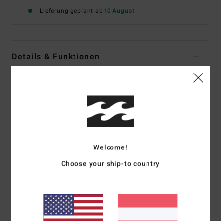
Lieferung geplant ab
10 August
Details & Funktionen
Jungen 8-16 Schwarz T-Shirt
Style
EBBZT00228
Farbcode
rav
Funktionen
Material:
Baumwoll-Jersey [160 g/m2]
Welcome!
Passform:
Premium Fit
Choose your ship-to country
Rundhalsausschnitt
Grafik:
Siebdruck auf Brust und Rücken
Gewebtes Billabong-Label
Zusammensetzung
[Hauptstoff] 100 % Baumwolle