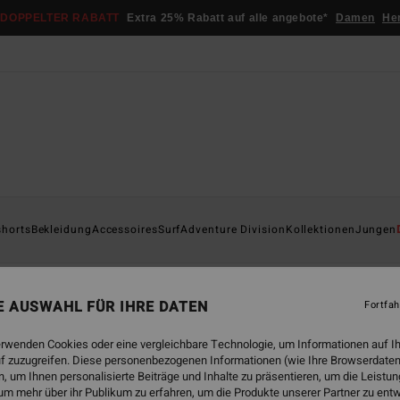
DOPPELTER RABATT
Extra 25% Rabatt auf alle angebote*
Damen
He
shorts
Bekleidung
Accessoires
Surf
Adventure Division
Kollektionen
Jungen
pringsuits
Neopren-Tops
Lycras & Surf-T-Shirts
Accessoir
NE AUSWAHL FÜR IHRE DATEN
Fortfah
erwenden Cookies oder eine vergleichbare Technologie, um Informationen auf I
f zuzugreifen. Diese personenbezogenen Informationen (wie Ihre Browserdaten
 um Ihnen personalisierte Beiträge und Inhalte zu präsentieren, um die Leist
um mehr über ihr Publikum zu erfahren, um die Produkte unserer Partner zu ent