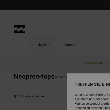
Direkt
zur
Produkt
Auswahl
springen
Herren
Damen
Startseite
Herren
Surf
Neopren-Tops
Brandneu
Board
Neopren-tops
Alle ansehen
Neos Männer
S
TREFFEN SIE EI
Wir und unsere Partner v
Filter ausblenden
speichern und/oder darau
können verwendet werden,
Inhalten zu messen, und 
Direkt
Überspringen