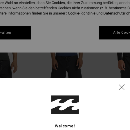
hre Wahl so einstellen, dass Sie Cookies, die Ihrer Zustimmung bedürfen, ann
rechen, wenn Sie den betreffenden Cookies nicht zustimmen (z. B. bestimmte 
ere Informationen finden Sie in unserer :
Cookie-Richtlinie
und
Datenschutzricht
walten
Alle Cook
1
1
ÖKO
ÖKO
atural
2/2mm Absolute Natural
1/1mm Absolute
-Jacke mit
Männer Blau Wetsuit-Jacke mit
Männer Schwarz W
Rückenreißverschluss
Rückenreißversch
€ 79,95
€ 89,95
Welcome!