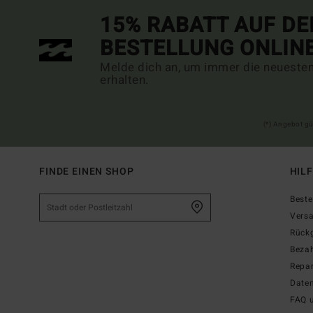
15% RABATT AUF DE
BESTELLUNG ONLIN
Melde dich an, um immer die neueste
erhalten.
(*) Angebot gü
FINDE EINEN SHOP
HIL
Beste
Vers
Rück
Beza
Repar
Date
FAQ 