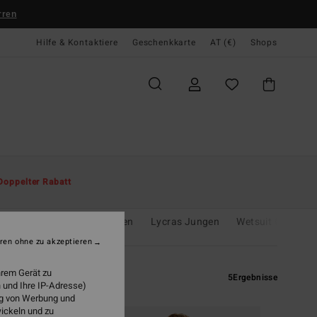
rren
Hilfe & Kontaktiere
Geschenkkarte
AT (€)
Shops
Doppelter Rabatt
es
Neoprenanzüge Jungen
Lycras Jungen
Wetsuit Guide
ren ohne zu akzeptieren
hrem Gerät zu
5
Ergebnisse
 und Ihre IP-Adresse)
ung von Werbung und
wickeln und zu