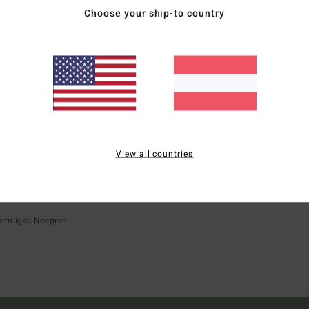
Choose your ship-to country
View all countries
rmliges Neopren-