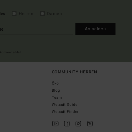
les
Herren
Damen
Anmelden
illkommens-Mail
COMMUNITY HERREN
Öko
Blog
Team
Wetsuit Guide
Wetsuit Finder