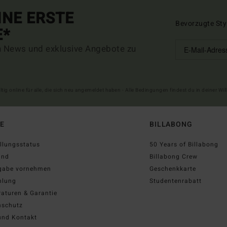
INE ERSTE
Bevorzugte Sty
E*
n News und exklusive Angebote zu
ltig online für alle, die sich neu angemeldet haben - Alle Bedingungen findest du in deiner W
FE
BILLABONG
llungsstatus
50 Years of Billabong
and
Billabong Crew
gabe vornehmen
Geschenkkarte
hlung
Studentenrabatt
aturen & Garantie
nschutz
und Kontakt