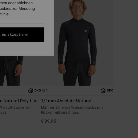
ehmen oder ablehnen
Cookies zur Messung
linie
ies akzeptieren
1
ÖKO
ÖKO
 Natural Poly Lite
1/1mm Absolute Natural
etsuit-Jacke mit
Männer Schwarz Wetsuit-Jacke mit
luss
Rückenreißverschluss
€ 99,95