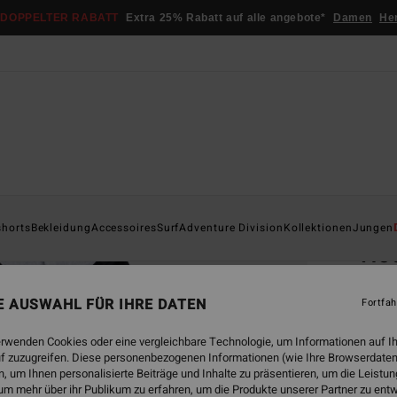
DOPPELTER RABATT
Extra 25% Rabatt auf alle angebote*
Damen
He
Startsei
shorts
Bekleidung
Accessoires
Surf
Adventure Division
Kollektionen
Jungen
Ho
Unise
NE AUSWAHL FÜR IHRE DATEN
Fortfah
4.8
€ 5
erwenden Cookies oder eine vergleichbare Technologie, um Informationen auf I
f zuzugreifen. Diese personenbezogenen Informationen (wie Ihre Browserdaten
DOPPE
 um Ihnen personalisierte Beiträge und Inhalte zu präsentieren, um die Leist
um mehr über ihr Publikum zu erfahren, um die Produkte unserer Partner zu ent