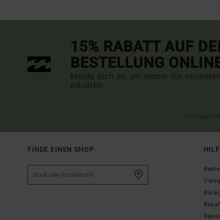
15% RABATT AUF DE
BESTELLUNG ONLIN
Melde dich an, um immer die neueste
erhalten.
(*) Angebot gü
FINDE EINEN SHOP
HIL
Beste
Vers
Rück
Beza
Repar