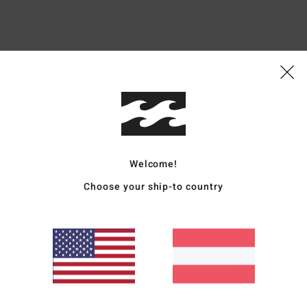
Durchschnittliche Bewertung
4.8
/5
basierend auf
6 verifizierten Bewertungen
seit September 2025
Welcome!
83% unserer Kunden empfehlen dieses Produkt
Choose your ship-to country
is-Leistungs-Verhältnis
Größe
Materi
4.2
5.0
Zu klein
Zu groß
2026
dukt