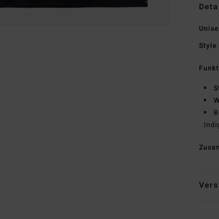
Deta
Unis
Style
Funk
S
W
B
Indi
Zusa
Vers