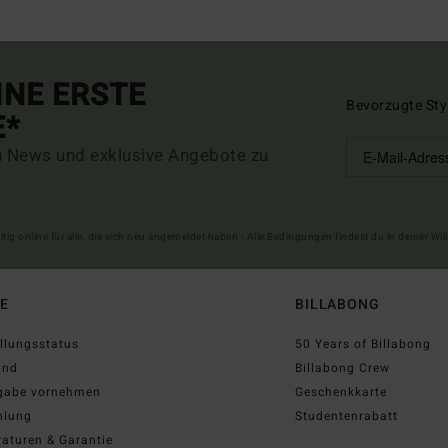
INE ERSTE
Bevorzugte Sty
E*
n News und exklusive Angebote zu
ltig online für alle, die sich neu angemeldet haben - Alle Bedingungen findest du in deiner W
FE
BILLABONG
llungsstatus
50 Years of Billabong
and
Billabong Crew
gabe vornehmen
Geschenkkarte
hlung
Studentenrabatt
aturen & Garantie