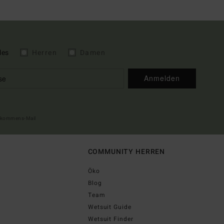
les
Herren
Damen
Anmelden
illkommens-Mail
COMMUNITY HERREN
Öko
Blog
Team
Wetsuit Guide
Wetsuit Finder