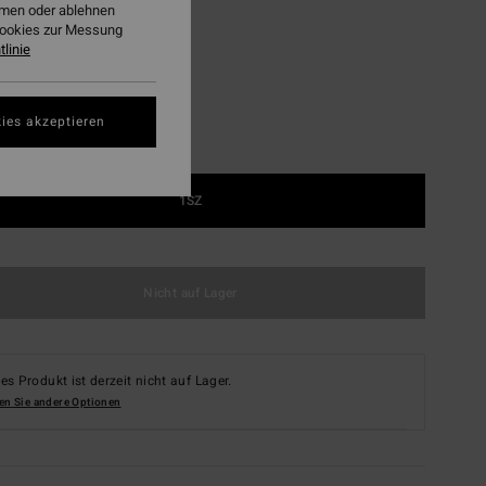
ehmen oder ablehnen
Black
Cookies zur Messung
linie
ies akzeptieren
1SZ
Nicht auf Lager
es Produkt ist derzeit nicht auf Lager.
en Sie andere Optionen