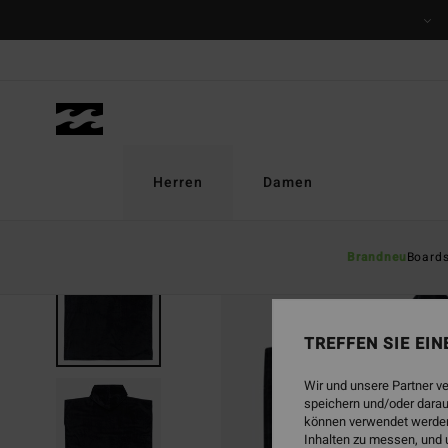
Direkt
zur
Produktinformation
springen
Herren
Damen
Brandneu
Board
AUSVERKAUFT
TREFFEN SIE EI
Wir und unsere Partner v
speichern und/oder darau
können verwendet werden,
Inhalten zu messen, und 