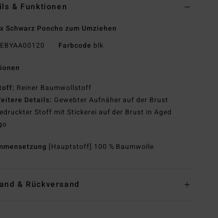
ils & Funktionen
ex Schwarz Poncho zum Umziehen
EBYAA00120
Farbcode
blk
tionen
toff:
Reiner Baumwollstoff
eitere Details:
Gewebter Aufnäher auf der Brust
edruckter Stoff mit Stickerei auf der Brust in Aged
go
mmensetzung
[Hauptstoff] 100 % Baumwolle
and & Rückversand