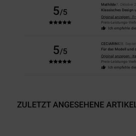
Mathilde
7. Oktober 
5
/5
Klassisches Design 
Original anzeigen - F
Preis-Leistungs-Verh
Ich empfehle di
CECIARINI
28. Sept
5
/5
Für das Modell und 
Original anzeigen - It
Preis-Leistungs-Verh
Ich empfehle di
ZULETZT ANGESEHENE ARTIKE