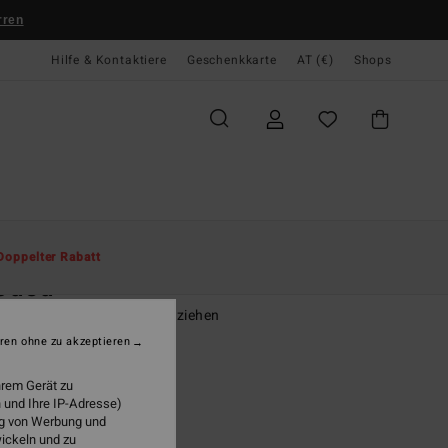
rren
Hilfe & Kontaktiere
Geschenkkarte
AT (€)
Shops
te
Herren
Accessoires
Badetücher Und Surf Ponchos
Doppelter Rabatt
oded
x Schwarz Poncho zum Umziehen
ren ohne zu akzeptieren
(6 Bewertungen)
9,95
hrem Gerät zu
 und Ihre IP-Adresse)
LTER RABATT EXTRA 25%
ung von Werbung und
wickeln und zu