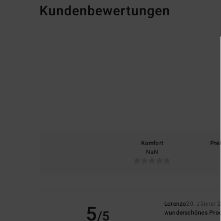
Kundenbewertungen
Komfort
Pre
NaN
Lorenzo
20. Jänner 
5
/5
wunderschönes Pro