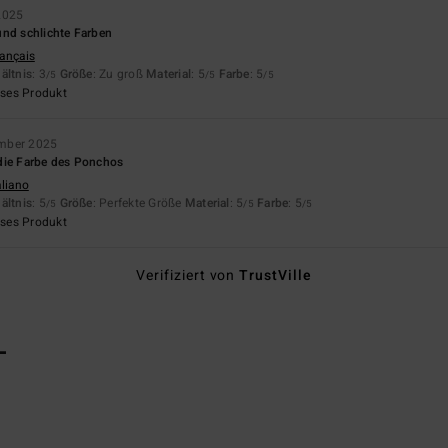
2025
und schlichte Farben
rançais
ältnis
: 3
Größe
: Zu groß
Material
: 5
Farbe
: 5
/5
/5
/5
eses Produkt
ember 2025
die Farbe des Ponchos
aliano
ältnis
: 5
Größe
: Perfekte Größe
Material
: 5
Farbe
: 5
/5
/5
/5
eses Produkt
Verifiziert von
TrustVille
L