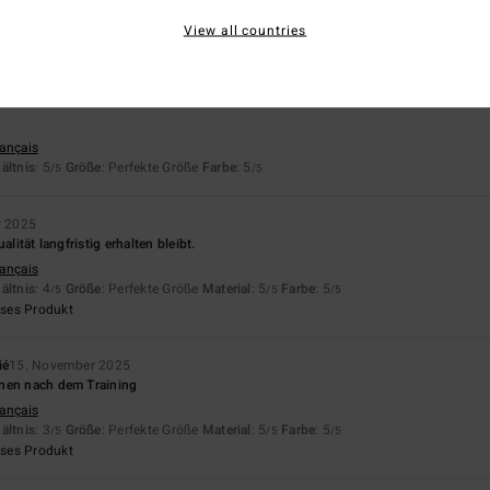
aliano
ältnis
: 5
Größe
: Perfekte Größe
Material
: 5
Farbe
: 5
/5
/5
/5
View all countries
eses Produkt
026
rançais
ältnis
: 5
Größe
: Perfekte Größe
Farbe
: 5
/5
/5
r 2025
alität langfristig erhalten bleibt.
rançais
ältnis
: 4
Größe
: Perfekte Größe
Material
: 5
Farbe
: 5
/5
/5
/5
eses Produkt
ié
15. November 2025
nen nach dem Training
rançais
ältnis
: 3
Größe
: Perfekte Größe
Material
: 5
Farbe
: 5
/5
/5
/5
eses Produkt