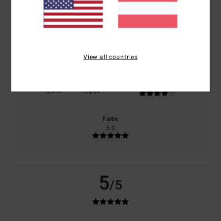
100% unserer Kunden empfehlen dieses Produkt
Komfort
Preis-Leistungs-Verhältnis
5.0
4.0
View all countries
Größe
Material
4.0
Zu klein
Zu groß
Farbe
5.0
5
/5