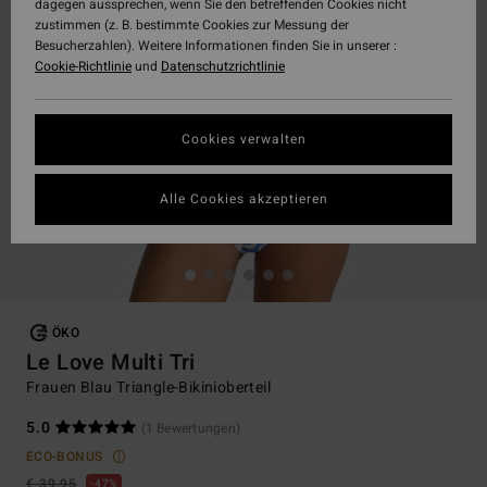
dagegen aussprechen, wenn Sie den betreffenden Cookies nicht
zustimmen (z. B. bestimmte Cookies zur Messung der
Besucherzahlen). Weitere Informationen finden Sie in unserer :
Cookie-Richtlinie
und
Datenschutzrichtlinie
Cookies verwalten
Alle Cookies akzeptieren
ÖKO
Le Love Multi Tri
Frauen Blau Triangle-Bikinioberteil
5.0
(1 Bewertungen)
ECO-BONUS
€ 39,95
47%