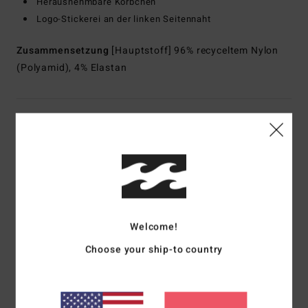
Herausnehmbare Körbchen
Logo-Stickerei an der linken Seitennaht
Zusammensetzung
[Hauptstoff] 96% recyceltem Nylon
(Polyamid), 4% Elastan
Versand & Rückversand
Kundenbewertungen
Durchschnittliche Bewertung
Welcome!
5.0
Choose your ship-to country
/5
basierend auf
1 verifizierten Bewertungen
seit Juni 2026