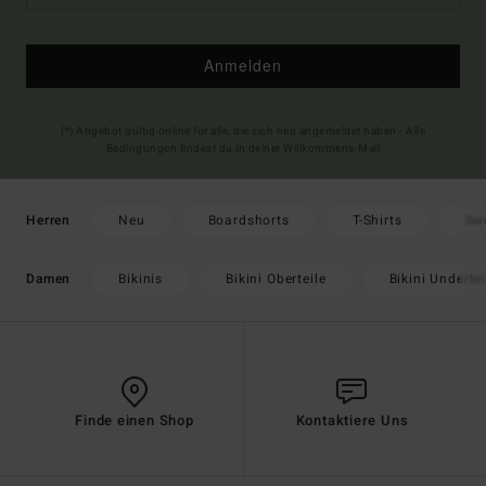
Anmelden
(*) Angebot gültig online für alle, die sich neu angemeldet haben - Alle
Bedingungen findest du in deiner Willkommens-Mail
Neu
Boardshorts
T-Shirts
Sw
Herren
Bikinis
Bikini Oberteile
Bikini Undertei
Damen
Finde einen Shop
Kontaktiere Uns