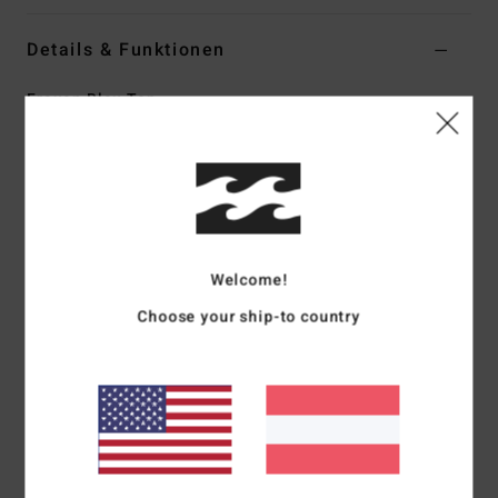
Details & Funktionen
Frauen Blau Top
Style
BL000246
Farbcode
trb1
Funktionen
Material:
Baumwolle
Passform:
Figurbetonte, kurze Passform
Welcome!
Halsausschnitt:
Cut-out-Detail vorne mit Kordelzug
Choose your ship-to country
Metall-Plättchen
Zusammensetzung
[Hauptstoff] 100 % Viskose
Versand & Rückversand