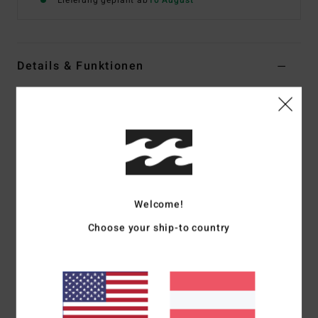
Lieferung geplant ab
10 August
Details & Funktionen
Frauen Grau T-Shirt
Style
EBJZT00653
Farbcode
grh
Funktionen
Stoff:
Baumwoll-Jersey
Passform:
Kürzer
Welcome!
Rundhalsausschnitt
Choose your ship-to country
Soft-Hand-Grafikprint auf Brust und Rücken
Zusammensetzung
[Hauptstoff] 70 % Baumwolle, 30 %
recycelte Baumwolle