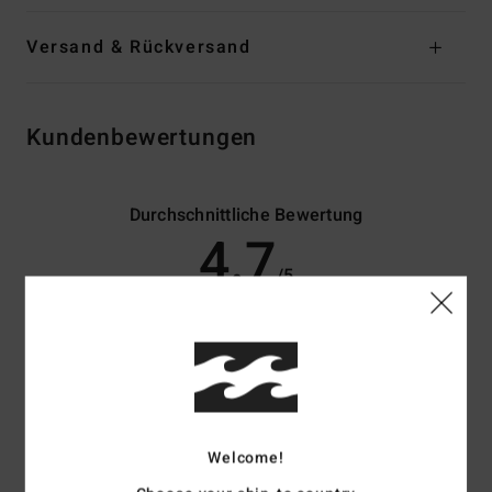
Versand & Rückversand
Kundenbewertungen
Durchschnittliche Bewertung
4.7
/5
basierend auf
3 verifizierten Bewertungen
seit März 2026
67% unserer Kunden empfehlen dieses Produkt
Komfort
Preis-Leistungs-Verhältnis
5.0
4.5
Welcome!