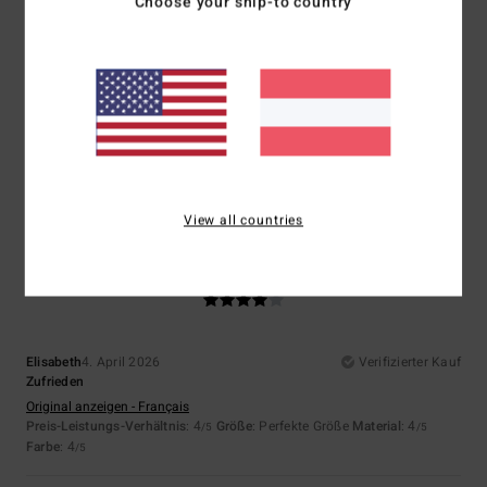
Choose your ship-to country
Größe
Material
4.5
Zu klein
Zu groß
Farbe
4.5
View all countries
4
/5
Elisabeth
4. April 2026
Verifizierter Kauf
Zufrieden
Original anzeigen - Français
Preis-Leistungs-Verhältnis
: 4
Größe
: Perfekte Größe
Material
: 4
/5
/5
Farbe
: 4
/5