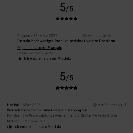
5
/5
Cheyenne
28. März 2026
Verifizierter Kauf
Ein sehr hochwertiges Produkt, perfekte Oversize-Passform.
Original anzeigen - Français
Größe
: Perfekte Größe
Ich empfehle dieses Produkt
5
/5
Nadine
9. März 2026
Verifizierter Kauf
Weil ich zufrieden bin und Fan von Billabong bin.
Komfort
: 5
Preis-Leistungs-Verhältnis
: 5
Größe
: Perfekte Größe
/5
/5
Material
: 5
Farbe
: 5
/5
/5
Ich empfehle dieses Produkt