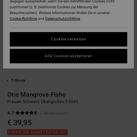
dagegen aussprechen, wenn Sie den betreffenden Cookies nicht
zustimmen (z. B. bestimmte Cookies zur Messung der
Besucherzahlen). Weitere Informationen finden Sie in unserer :
Cookie-Richtlinie
und
Datenschutzrichtlinie
Cookies verwalten
Alle Cookies akzeptieren
T-Shirts
Otis Mangrove Fisho
Frauen Schwarz Übergroßes T-Shirt
4.7
(3 Bewertungen)
€ 39,95
DOPPELTER RABATT EXTRA 25%