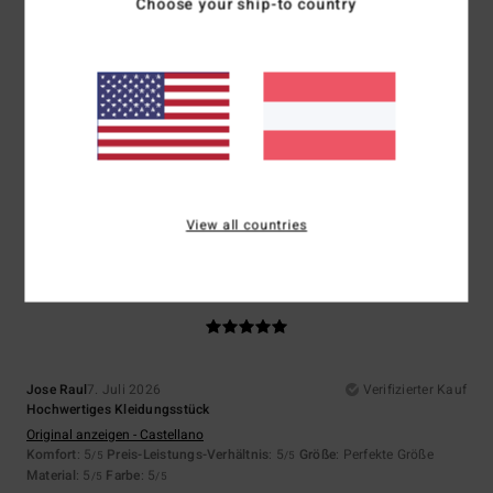
Choose your ship-to country
Größe
Material
4.0
Zu klein
Zu groß
Farbe
4.3
View all countries
5
/5
Jose Raul
7. Juli 2026
Verifizierter Kauf
Hochwertiges Kleidungsstück
Original anzeigen - Castellano
Komfort
: 5
Preis-Leistungs-Verhältnis
: 5
Größe
: Perfekte Größe
/5
/5
Material
: 5
Farbe
: 5
/5
/5