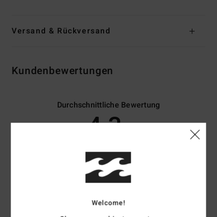
Versand & Rückversand
Kundenbewertungen
Durchschnittliche Bewertung
4.3
/5
basierend auf
3 verifizierten Bewertungen
seit April 2026
67% unserer Kunden empfehlen dieses Produkt
Komfort
Preis-Leistungs-Verhältnis
Welcome!
4.0
4.0