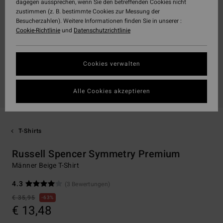
dagegen aussprechen, wenn Sie den betreffenden Cookies nicht
zustimmen (z. B. bestimmte Cookies zur Messung der
Besucherzahlen). Weitere Informationen finden Sie in unserer :
Cookie-Richtlinie
und
Datenschutzrichtlinie
Cookies verwalten
Alle Cookies akzeptieren
T-Shirts
Russell Spencer Symmetry Premium
Männer Beige T-Shirt
4.3
(3 Bewertungen)
€ 35,95
63%
€ 13,48