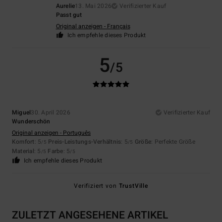
Aurelie
13. Mai 2026
Verifizierter Kauf
Passt gut
Original anzeigen - Français
Ich empfehle dieses Produkt
5
/5
Miguel
30. April 2026
Verifizierter Kauf
Wunderschön
Original anzeigen - Português
Komfort
: 5
Preis-Leistungs-Verhältnis
: 5
Größe
: Perfekte Größe
/5
/5
Material
: 5
Farbe
: 5
/5
/5
Ich empfehle dieses Produkt
Verifiziert von
TrustVille
ZULETZT ANGESEHENE ARTIKEL