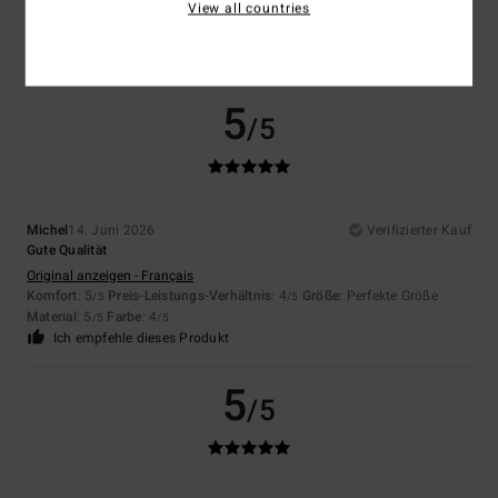
View all countries
Es stimmt so
Komfort
: 5
Preis-Leistungs-Verhältnis
: 5
Größe
: Zu groß
Material
:
/5
/5
5
Farbe
: 5
/5
/5
5
/5
Michel
14. Juni 2026
Verifizierter Kauf
Gute Qualität
Original anzeigen - Français
Komfort
: 5
Preis-Leistungs-Verhältnis
: 4
Größe
: Perfekte Größe
/5
/5
Material
: 5
Farbe
: 4
/5
/5
Ich empfehle dieses Produkt
5
/5