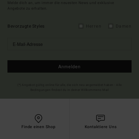
Melde dich an, um immer die neuesten News und exklusive
Angebote zu erhalten.
Bevorzugte Styles
Herren
Damen
Anmelden
(*) Angebot gültig online für alle, die sich neu angemeldet haben - Alle
Bedingungen findest du in deiner Willkommens-Mail
Finde einen Shop
Kontaktiere Uns