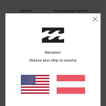
Komfort
Preis-Leistungs-Verhältnis
5.0
4.7
Größe
Material
5.0
Zu klein
Zu groß
Farbe
Welcome!
4.7
Choose your ship-to country
5
/5
Bruno
22. Juni 2026
Verifizierter Kauf