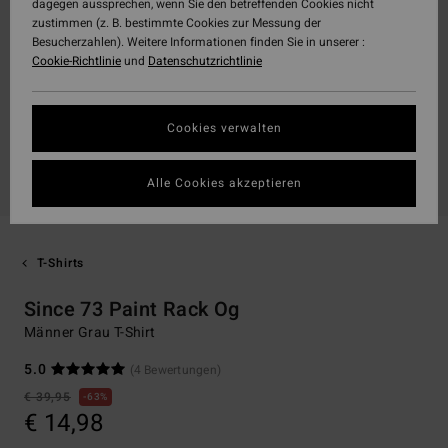
dagegen aussprechen, wenn Sie den betreffenden Cookies nicht
zustimmen (z. B. bestimmte Cookies zur Messung der
Besucherzahlen). Weitere Informationen finden Sie in unserer :
Cookie-Richtlinie
und
Datenschutzrichtlinie
Cookies verwalten
Alle Cookies akzeptieren
T-Shirts
Since 73 Paint Rack Og
Männer Grau T-Shirt
5.0
(4 Bewertungen)
€ 39,95
63%
€ 14,98