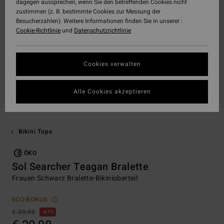
dagegen aussprechen, wenn Sie den betreffenden Cookies nicht
zustimmen (z. B. bestimmte Cookies zur Messung der
Besucherzahlen). Weitere Informationen finden Sie in unserer :
Cookie-Richtlinie
und
Datenschutzrichtlinie
Cookies verwalten
Alle Cookies akzeptieren
Bikini Tops
ÖKO
Sol Searcher Teagan Bralette
Frauen Schwarz Bralette-Bikinioberteil
ECO-BONUS
€ 39,95
47%