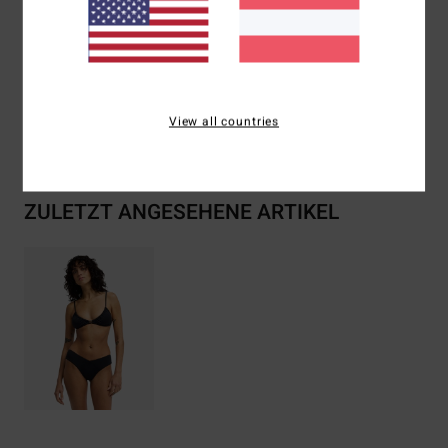
Zusammensetzung
[Hauptstoff] 86% Recycled Polyamid,
14% Elastan
View all countries
Versand & Rückversand
ZULETZT ANGESEHENE ARTIKEL