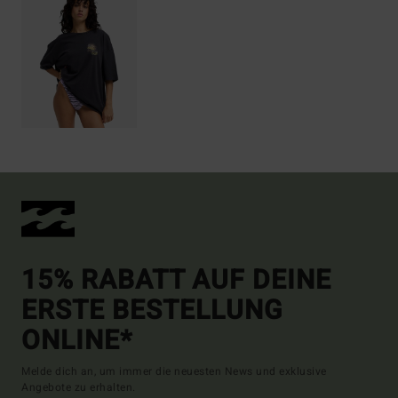
15% RABATT AUF DEINE
ERSTE BESTELLUNG
ONLINE*
Melde dich an, um immer die neuesten News und exklusive
Angebote zu erhalten.