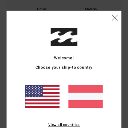
Größe
Material
4.5
Zu klein
Zu groß
Farbe
5.0
Welcome!
5
Choose your ship-to country
/5
Laura
29. Mai 2026
Verifizierter Kauf
Gut
Original anzeigen - Français
Komfort
: 5
Preis-Leistungs-Verhältnis
: 5
Größe
: Perfekte Größe
/5
/5
Material
: 5
Farbe
: 5
/5
/5
View all countries