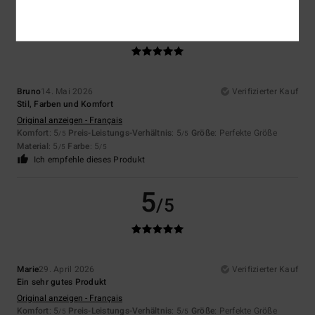
5
/5
Bruno
14. Mai 2026
Verifizierter Kauf
Stil, Farben und Komfort
Original anzeigen - Français
Komfort
: 5
Preis-Leistungs-Verhältnis
: 5
Größe
: Perfekte Größe
/5
/5
Material
: 5
Farbe
: 5
/5
/5
Ich empfehle dieses Produkt
5
/5
Marie
29. April 2026
Verifizierter Kauf
Ein sehr gutes Produkt
Original anzeigen - Français
Komfort
: 5
Preis-Leistungs-Verhältnis
: 5
Größe
: Perfekte Größe
/5
/5