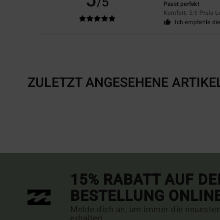
5
/5
Passt perfekt
Komfort
: 5
Preis-L
/5
Ich empfehle di
ZULETZT ANGESEHENE ARTIKE
15% RABATT AUF DE
BESTELLUNG ONLIN
Melde dich an, um immer die neueste
erhalten.