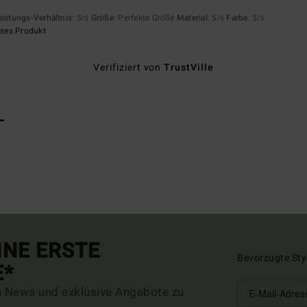
eistungs-Verhältnis
: 5
Größe
: Perfekte Größe
Material
: 5
Farbe
: 5
/5
/5
/5
eses Produkt
Verifiziert von
TrustVille
L
INE ERSTE
Bevorzugte Sty
E*
n News und exklusive Angebote zu