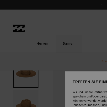
Direkt
zur
Produktinformation
springen
Herren
Damen
Bra
AUSVERKAUFT
TREFFEN SIE EI
Wir und unsere Partner v
speichern und/oder darau
können verwendet werden,
Inhalten zu messen, und 