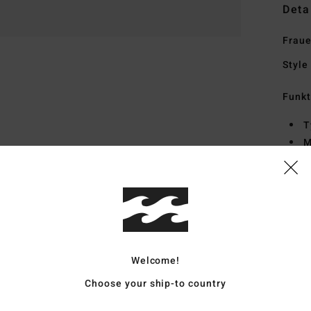
Deta
Fraue
Style
Funk
T
M
D
zwei
V
Zusa
Welcome!
Vers
Choose your ship-to country