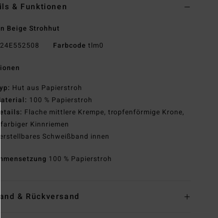
ils & Funktionen
n Beige Strohhut
24E552508
Farbcode
tlm0
tionen
yp:
Hut aus Papierstroh
aterial:
100 % Papierstroh
etails:
Flache mittlere Krempe, tropfenförmige Krone,
farbiger Kinnriemen
erstellbares Schweißband innen
mmensetzung
100 % Papierstroh
and & Rückversand