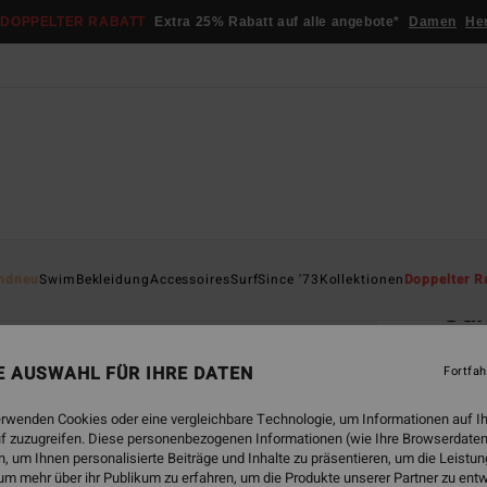
DOPPELTER RABATT
Extra 25% Rabatt auf alle angebote*
Damen
He
Startsei
ndneu
Swim
Bekleidung
Accessoires
Surf
Since '73
Kollektionen
Doppelter R
Sun
Fraue
NE AUSWAHL FÜR IHRE DATEN
Fortfah
5.0
€ 4
erwenden Cookies oder eine vergleichbare Technologie, um Informationen auf I
f zuzugreifen. Diese personenbezogenen Informationen (wie Ihre Browserdaten
DOPPE
 um Ihnen personalisierte Beiträge und Inhalte zu präsentieren, um die Leist
um mehr über ihr Publikum zu erfahren, um die Produkte unserer Partner zu ent