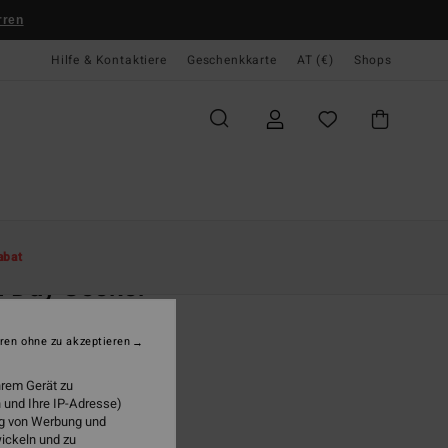
rren
Hilfe & Kontaktiere
Geschenkkarte
AT (€)
Shops
te
Damen
Accessoires
Hüte & Caps
abat
 Day Seeker
n Beige Strohhut
ren ohne zu akzeptieren
(1 Bewertungen)
9,95
hrem Gerät zu
 und Ihre IP-Adresse)
LTER RABATT EXTRA 25%
ung von Werbung und
wickeln und zu