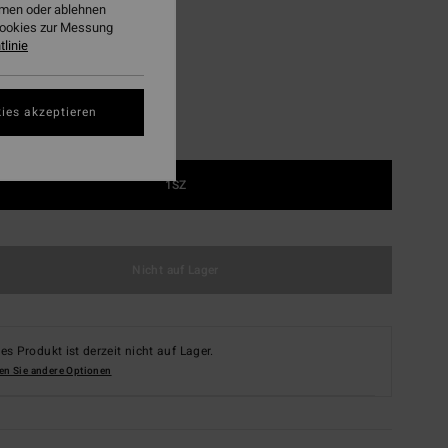
ehmen oder ablehnen
Biscuit
Cookies zur Messung
linie
ies akzeptieren
1SZ
Nicht auf Lager
es Produkt ist derzeit nicht auf Lager.
en Sie andere Optionen