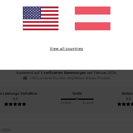
Durchschnittliche Bewertung
5.0
View all countries
/5
basierend auf
1 verifizierten Bewertungen
seit Februar 2026
100% unserer Kunden empfehlen dieses Produkt
is-Leistungs-Verhältnis
Größe
Materi
5.0
5.0
Zu klein
Zu groß
r 2026