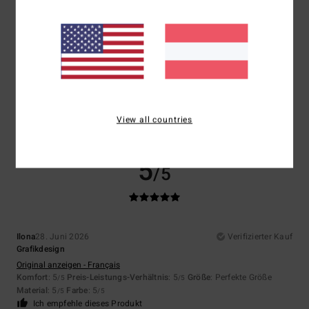
Größe
Material
5.0
Zu klein
Zu groß
Farbe
5.0
View all countries
5
/5
Ilona
28. Juni 2026
Verifizierter Kauf
Grafikdesign
Original anzeigen - Français
Komfort
: 5
Preis-Leistungs-Verhältnis
: 5
Größe
: Perfekte Größe
/5
/5
Material
: 5
Farbe
: 5
/5
/5
Ich empfehle dieses Produkt