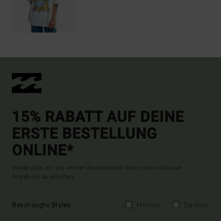
15% RABATT AUF DEINE
ERSTE BESTELLUNG
ONLINE*
Melde dich an, um immer die neuesten News und exklusive
Angebote zu erhalten.
Bevorzugte Styles
Herren
Damen