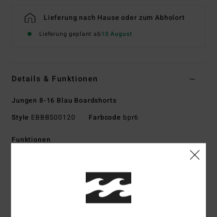
Lieferung nach Hause oder zum Abholort
Lieferung geplant ab
10 August
Details & Funktionen
Jungen 8-16 Blau Boardshorts
Style
EBBBS00120
Farbcode
bpr6
Funktionen
Material/Technologie:
Upcycler 4-Way-Stretch
Ein High Performance Stoff aus nachhaltigem Polyester,
der aus Alttextilien und Altkleidung sowie recycelten PET-
Plastikflaschen hergestellt wird
Kombination aus Performance und Komfort