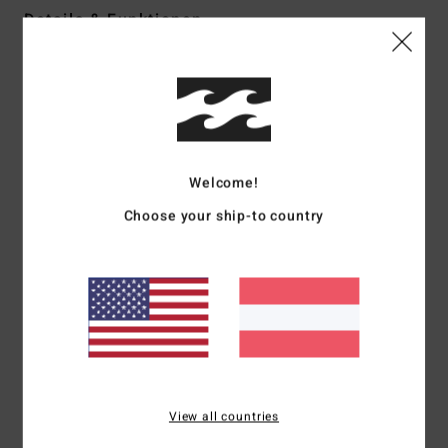
Details & Funktionen
Women Yellow Mini Dress
Style
24B132504
Farbcode
ygf0
Funktionen
Welcome!
Fabric:
Cotton viscose slub
Fit:
Fitted bodice, easy skirt, HPS: 34"
Choose your ship-to country
Details:
Halter neckline with self ties, smocking at back
bodice
Branding:
Metal plate.
Zusammensetzung
[Main Fabric] 60% Cotton / 40%
Viscose
View all countries
Versand & Rückversand