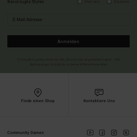
Bevorzugte Styles
Herren
Damen
Anmelden
(*) Angebot gültig online für alle, die sich neu angemeldet haben - Alle
Bedingungen findest du in deiner Willkommens-Mail
Finde einen Shop
Kontaktiere Uns
Community Damen