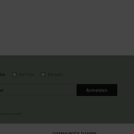
les
Herren
Damen
Anmelden
illkommens-Mail
COMMUNITY DAMEN