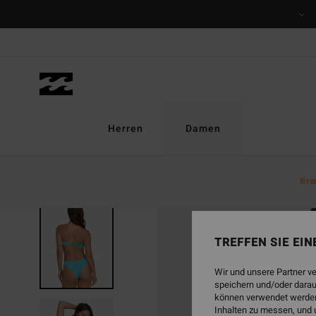
Direkt
zur
Produktinformation
springen
Herren
Damen
Bra
TREFFEN SIE EI
Wir und unsere Partner v
speichern und/oder darau
können verwendet werden,
Inhalten zu messen, und 