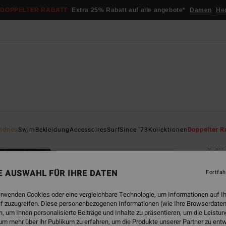
DOPPELTER RABATT
Extra 25% Rabatt auf alle angebote*
Damen
He
Startsei
ndneu
Swim
Bekleidung
Accessoires
Surf
Since '73
Kollektionen
Doppelter R
Sun
Fraue
NE AUSWAHL FÜR IHRE DATEN
Fortfah
4.0
€ 39,
erwenden Cookies oder eine vergleichbare Technologie, um Informationen auf I
€ 2
f zuzugreifen. Diese personenbezogenen Informationen (wie Ihre Browserdaten
 um Ihnen personalisierte Beiträge und Inhalte zu präsentieren, um die Leist
SALE
um mehr über ihr Publikum zu erfahren, um die Produkte unserer Partner zu ent