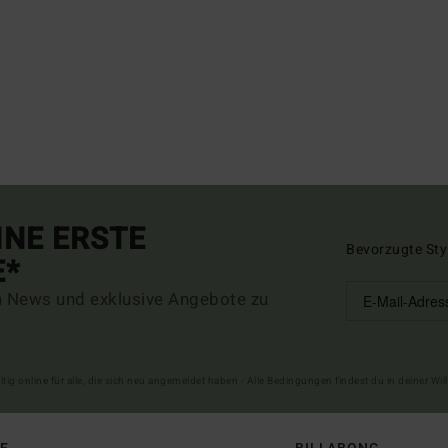
INE ERSTE
Bevorzugte Sty
E*
n News und exklusive Angebote zu
ltig online für alle, die sich neu angemeldet haben - Alle Bedingungen findest du in deiner W