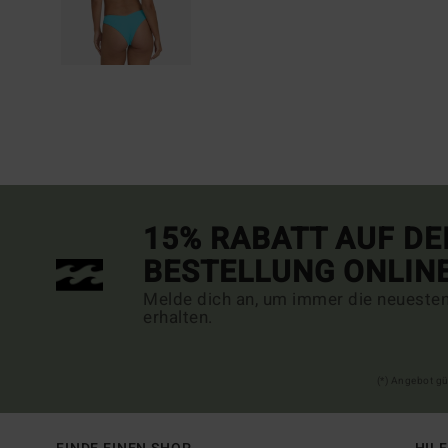
15% RABATT AUF DE
BESTELLUNG ONLIN
Melde dich an, um immer die neueste
erhalten.
(*) Angebot gü