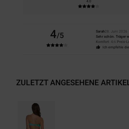
4.0
4
Sarah
28. Juni 2026
/5
Sehr schön. Träger 
Komfort
: 4
Preis-L
/5
Ich empfehle di
ZULETZT ANGESEHENE ARTIKE