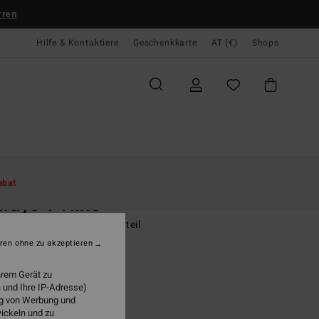
rren
Hilfe & Kontaktiere
Geschenkkarte
AT (€)
Shops
te
Damen
Swim
Bikinihosen
abat
rays V Hike
n Blau Knappes Bikiniunterteil
ren ohne zu akzeptieren
(1 Bewertungen)
95
47%
hrem Gerät zu
0,98
 und Ihre IP-Adresse)
ung von Werbung und
wickeln und zu