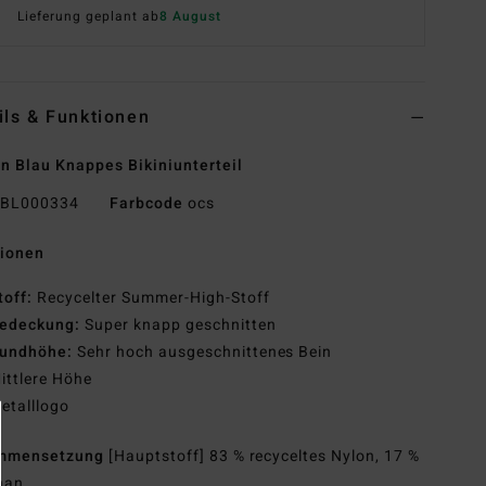
Lieferung geplant ab
8 August
ils & Funktionen
n Blau Knappes Bikiniunterteil
BL000334
Farbcode
ocs
tionen
toff:
Recycelter Summer-High-Stoff
edeckung:
Super knapp geschnitten
undhöhe:
Sehr hoch ausgeschnittenes Bein
ittlere Höhe
etalllogo
mmensetzung
[Hauptstoff] 83 % recyceltes Nylon, 17 %
han