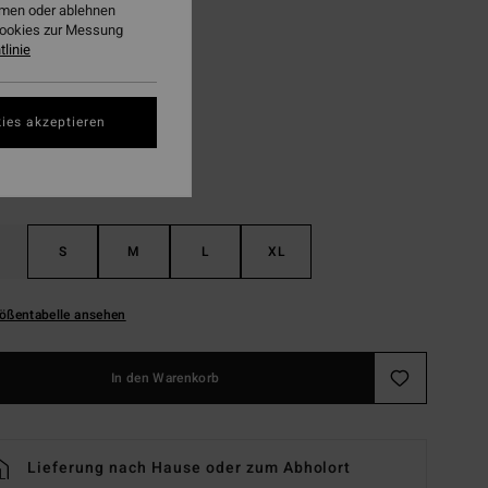
ehmen oder ablehnen
LTER RABATT EXTRA 25%
Cookies zur Messung
linie
Ocean Spray
ies akzeptieren
S
M
L
XL
ößentabelle ansehen
In den Warenkorb
Lieferung nach Hause oder zum Abholort