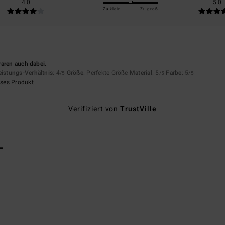
4.0
5.0
Zu klein
Zu groß
waren auch dabei.
eistungs-Verhältnis
: 4
Größe
: Perfekte Größe
Material
: 5
Farbe
: 5
/5
/5
/5
eses Produkt
Verifiziert von
TrustVille
L