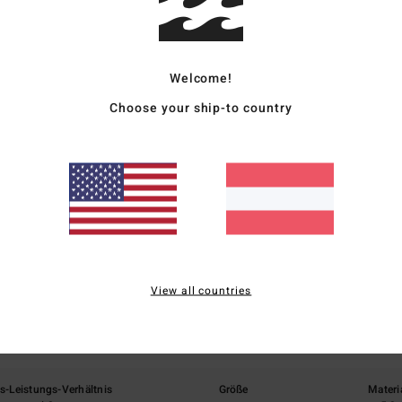
Vers
Welcome!
Choose your ship-to country
Durchschnittliche Bewertung
4.0
/5
View all countries
basierend auf
1 verifizierten Bewertungen
seit Juni 2026
100% unserer Kunden empfehlen dieses Produkt
is-Leistungs-Verhältnis
Größe
Materi