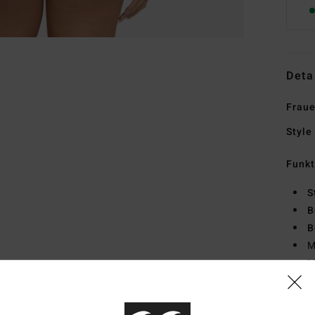
Deta
Fraue
Style
Funk
S
B
B
M
M
Zusa
Elast